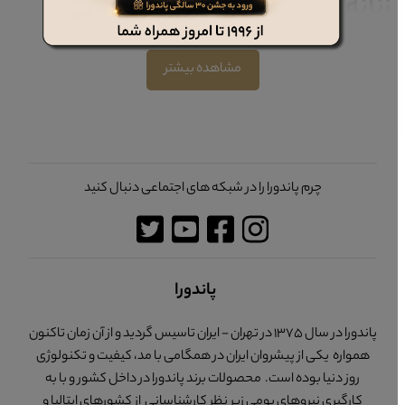
زنانه برند پاندورا
در سال های اخیر کیف های متعدد و گوناگونی با طرح ها و رنگ های بسیار
متنوع و جذاب تولید شده و برای مصارف گوناگون و همچنین موقعیت های
مشاهده بیشتر
مختلف در اختیار مصرف کنندگان قرار گرفته است. یکی از این کیف های
جذاب و کاربردی،
کیف پاسپورتی و مدارک
زنانه و مردانه است که به منظور
نگهداری و حمل پاسپورت، شناسنامه، مدارک شناسایی و کارت های هویتی
و اعتباری طراحی و ساخته شده است که در ابعاد و طرح های بسیار متنوع و
زیادی طراحی و تولید شده و به بازار ارائه شده است. کیف های پاسپورتی و
چرم پاندورا را در شبکه های اجتماعی دنبال کنید
مدارک دارای اندازه ای کوچک و کاربردی است و دارای جذابیت و زیبایی
منحصر به فردی می باشند. کیف های پاسپورتی و مدارک با مواد اولیه
گوناگونی تولید شده اند مانند چرم طبیعی، چرم مصنوعی، مواد اولیه
پلاستیکی و ترکیبات شیمیایی و یا مواد اولیه پارچه ای از جنس کتان، برزنت یا
پاندورا
پلی استر. ولی نکته ای که بسیار مهم و حایز اهمیت است کیفیت های ساخت
متفاوت هر کدام از آن هاست و برخی از این کیف ها ماندگار تر و با کیفیت تر
پاندورا در سال 1375 در تهران - ایران تاسیس گردید و از آن زمان تاکنون
بوده و برخی دارای کیفیت معمولی یا پایینی می باشند.
کیف پاسپورتی و
همواره یکی از پیشروان ایران در همگامی با مد، کیفیت و تکنولوژی
مدارک
ساخته شده از چرم طبیعی دارای کیفیت بی نظیر و دوام و استحکام
روز دنیا بوده است. محصولات برند پاندورا در داخل کشور و با به
بسیار زیادی بوده به حدی که هیچ کدام از سایر کیف ها با جنس های دیگر
کارگیری نیروهای بومی زیر نظر کارشناسانی از کشورهای ایتالیا و
مانند چرم مصنوعی یا پلاستیکی نمی تواند به پای آن برسد. چرم مصنوعی با