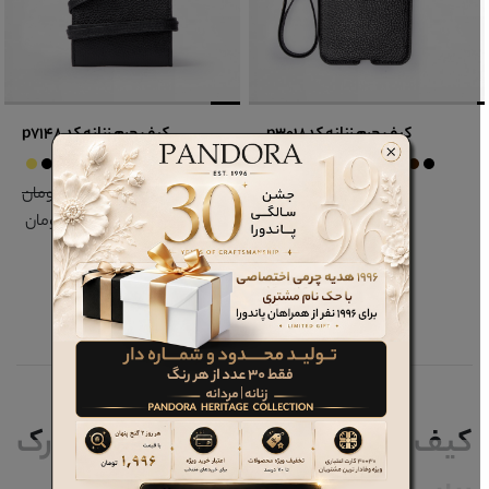
کیف چرم زنانه کدp3018
کیف چرم زنانه کد p7148
8,188,000 تومان
10,288,000 تومان
قیمت
قیمت
5,322,200 تومان
6,687,200 تومان
کیف چرم طبیعی پاسپورتی و مدارک