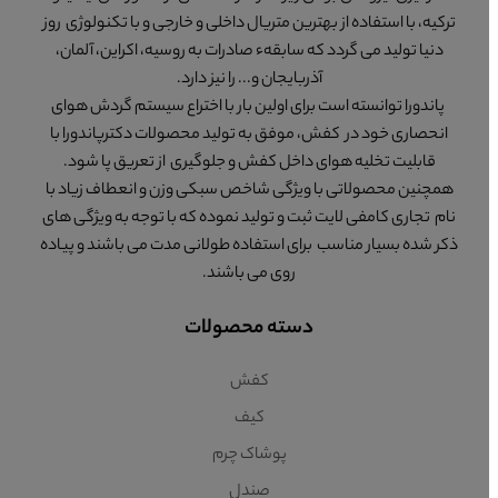
ترکیه، با استفاده از بهترین متریال داخلی و خارجی و با تکنولوژی روز
وجود پیشرفت های زیادی که در تهیه آن شده ولی هنوز با چرم طبیعی
دنیا تولید می گردد که سابقهء صادرات به روسیه، اکراین، آلمان،
فاصله زیادی دارد. چرم طبیعی به خودی خود بسیار شیک و جذاب است و در
آذربایجان و... را نیز دارد.
بین سایر مواد اولیه از اصالت و خیره کنندگی گسترده تری برخوردار است.
پاندورا توانسته است برای اولین بار با اختراع سیستم گردش هوای
خواص طبیعی چرم طبیعی باعث شده تا محصولات ساخته شده از چرم
انحصاری خود در کفش، موفق به تولید محصولات دکترپاندورا با
طبیعی خصوصا
کیف چرم طبیعی پاسپورتی و مدارک زنانه
دارای کیفیت
قابلیت تخلیه هوای داخل کفش و جلوگیری از تعریق پا شود.
ساخت بالا و در نتیجه دوام و ماندگاری بسیار زیادی بوده و برای سال ها شما
همچنین محصولاتی با ویژگی شاخص سبکی وزن و انعطاف زیاد با
را از خرید یک کیف جدید بی نیاز می سازد. با وجود آن که سازندگان و
نام تجاری کامفی لایت ثبت و تولید نموده که با توجه به ویژگی های
تولیدکنندگان بسیار زیادی
محصولات چرم
طبیعی
به ویژه
کیف چرم طبیعی
ذکر شده بسیار مناسب برای استفاده طولانی مدت می باشند و پیاده
پاسپورتی و مدارک زنانه
را تولید می کنند اما این مهم است که از کجا این
روی می باشند.
کیف را می خرید. چرم طبیعی دارای کیفیت های مختلفی هستند و برخی از آن
ها مرغوب تر می باشند و قطعا خرید
محصولات چرم
طبیعی از برندهای
دسته محصولات
معتبر و معروف، اطمینان بخش تر است. چرا که این برندها هیچ گاه کیفیت
محصولات خود را پایین نمی آورند و خیال شما را از وجود چرم طبیعی مرغوب
کفش
و کیفیت ساخت بالا آسوده می سازند.
خرید انواع کیف پاسپورتی چرم زنانه
کیف
پوشاک چرم
خرید کیف چرم پاسپورتی زنانه
یکی از نیاز های ضروری برای بانوان شیک‌
صندل