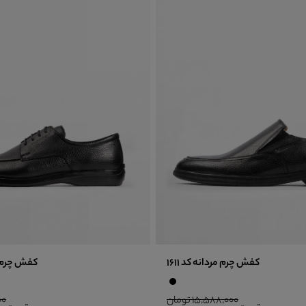
کفش چرم مردانه کد 1611
کفش چرم مرد
15,588,000 تومان
000