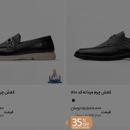
کفش چرم مردانه کد 1610
کفش چرم مر
15,588,000 تومان
,000
قیمت
قیمت
10,132,200 تومان
,200