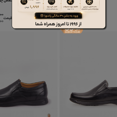
کفش چرم مردانه کد 3801
کفش چرم مر
14,988,000 تومان
,000
قیمت
قیمت
9,742,200 تومان
,200