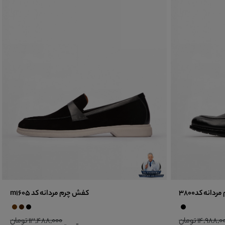
انه کد3800
کفش چرم مردانه کد m1605
14,988, تومان
13,488,000 تومان