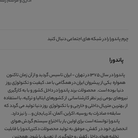
اداری و مراسم رسم
چرم پاندورا را در شبکه های اجتماعی دنبال کنید
پاندورا
پاندورا در سال 1375 در تهران - ایران تاسیس گردید و از آن زمان تاکنون
همواره یکی از پیشروان ایران در همگامی با مد، کیفیت و تکنولوژی روز
دنیا بوده است. محصولات برند پاندورا در داخل کشور و با به کارگیری
نیروهای بومی زیر نظر کارشناسانی از کشورهای ایتالیا و ترکیه، با استفاده
از بهترین متریال داخلی و خارجی و با تکنولوژی روز دنیا تولید می گردد که
سابقهء صادرات به روسیه، اکراین، آلمان، آذربایجان و... را نیز دارد.
پاندورا توانسته است برای اولین بار با اختراع سیستم گردش هوای
انحصاری خود در کفش، موفق به تولید محصولات دکترپاندورا با قابلیت
تخلیه هوای داخل کفش و جلوگیری از تعریق پا شود. همچنین