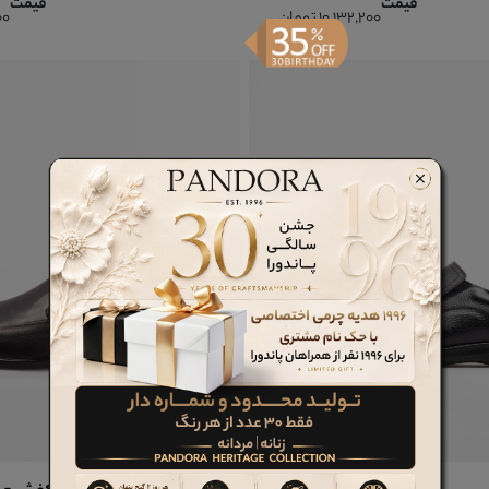
قیمت
قیمت
10,132,200 تومان
200