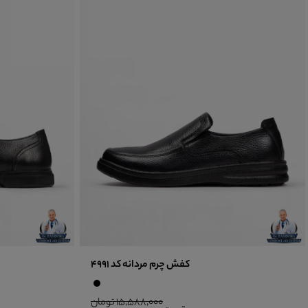
کفش چرم مردانه کد 4991
15,588,000 تومان