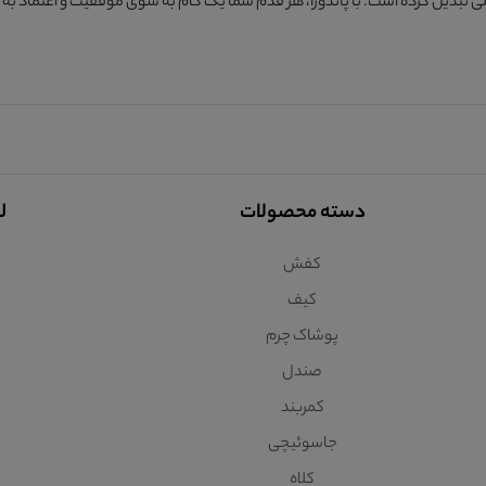
ی تبدیل کرده است. با پاندورا، هر قدم شما یک گام به سوی موفقیت و
اعتماد به
دسته محصولات
ل
کفش
کیف
پوشاک چرم
صندل
کمربند
جاسوئیچی
کلاه