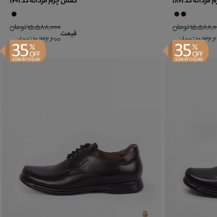
دانه کد 1801
کفش چرم مردانه کد 1601
15,588 تومان
15,588,000 تومان
قیمت
10,132 تومان
10,132,200 تومان