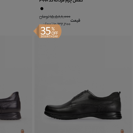
کفش چرم مردانه کد 4990
15,588,000 تومان
قیمت
10,132,200 تومان