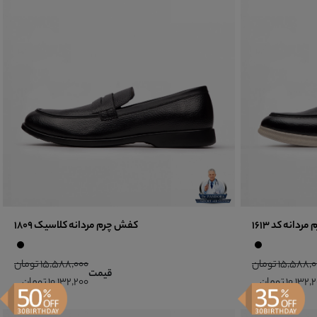
دانه کد 1613
کفش چرم مردانه کلاسیک 1809
15,588 تومان
15,588,000 تومان
قیمت
10,132 تومان
10,132,200 تومان