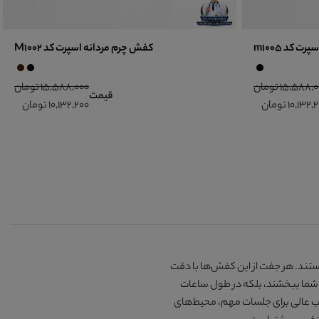
 کد m1005
کفش چرم مردانه اسپرت کد M1002
15,588 تومان
15,588,000 تومان
قیمت
10,132 تومان
10,132,200 تومان
 هستند. هر جفت از این کفش‌ها با دقت
به شما ببخشند، بلکه در طول ساعات
خاب عالی برای جلسات مهم، محیط‌های