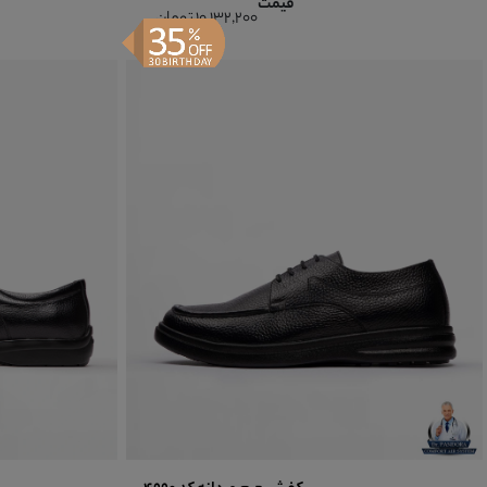
قیمت
10,132,200 تومان