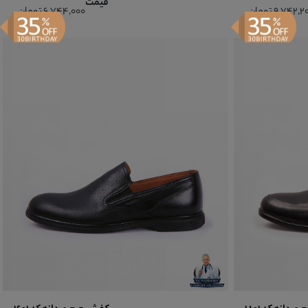
قیمت
9,742, تومان
6,744,000 تومان