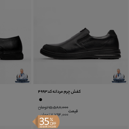
کفش چرم مردانه کد4993
15,588,000 تومان
قیمت
7,794,000 تومان