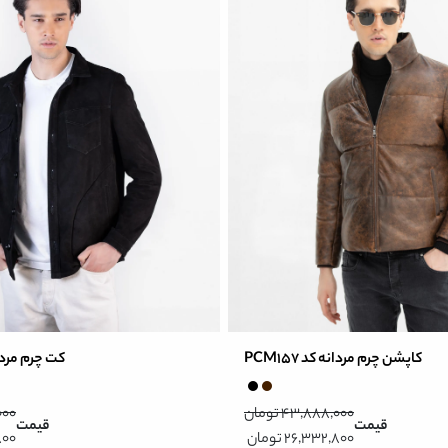
کاپشن چرم مردانه کد PCM157
کت چرم مردانه ک
43,888,000 تومان
,000
قیمت
قیمت
26,332,800 تومان
,800