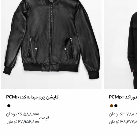
د PCM162
کاپشن چرم مردانه کد PCM161
63,788 تومان
46,588,000 تومان
قیمت
38,272 تومان
27,952,800 تومان