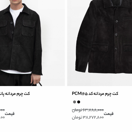
کت چرم مردانه کد PCM165
کت چرم مردانه پاندورا ک
63,788,000 تومان
,000
قیمت
قیمت
38,272,800 تومان
,800