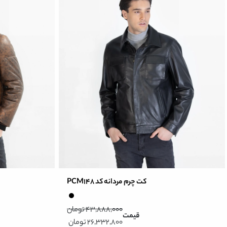
کت چرم مردانه کد PCM148
43,888,000 تومان
قیمت
26,332,800 تومان