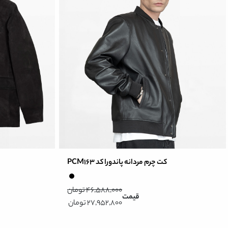
کت چرم مردانه پاندورا کد PCM163
46,588,000 تومان
قیمت
27,952,800 تومان