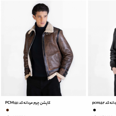
کد pcm152
کاپشن چرم مردانه کد PCM151