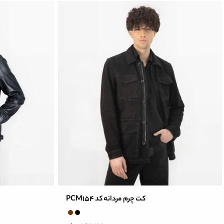
کت چرم مردانه کد PCM154