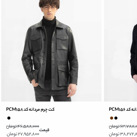
د PCM156
کت چرم مردانه کد PCM158
63,788 تومان
46,588,000 تومان
قیمت
38,272 تومان
27,952,800 تومان