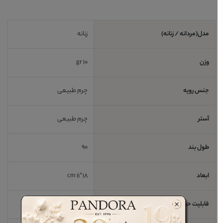
مدل(مردانه / زنانه)
زنانه
وزن
10 gr
جنس رویه
چرم طبیعی
آستر
چرم طبیعی
طول بند
90
ابعاد
18*11 cm
قابلیت حمل لپ تاپ
خیر