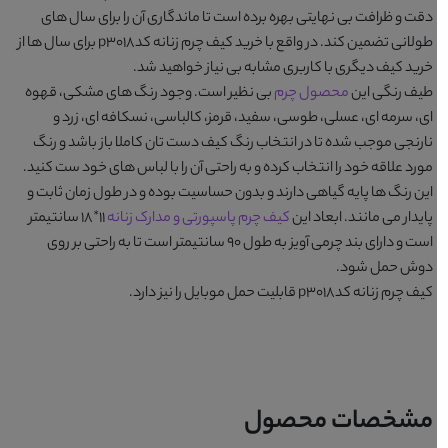
دقت و ظرافت بی نهایتی بهره برده است تا ماندگاری آن را برای سال های
طولانی تضمین کند. در واقع با خرید
کیف چرم زنانه کدp3018
برای سال ها از
خرید کیف دیگری با کاربری مشابه بی نیاز خواهید شد.
طیف رنگی این
محصول چرم
بی نظیر است. وجود رنگ های
مشکی، قهوه
ای، سرمه ای، عسلی، طوسی، سفید، قرمز، کالباسی، نسکافه ای، زرد و
نارنجی
موجب شده تا در انتخاب رنگ کیف دست تان کاملا باز باشد و رنگ
مورد علاقه خود را انتخاب کرده و به راحتی آن را با لباس های خود ست کنید.
این رنگ ها پایه گیاهی دارند و بدون حساسیت بوده و در طول زمان ثابت و
پایدار می مانند. ابعاد این
کیف چرم پاسپورتی و مدارک زنانه
11*18 سانتیمتر
است و دارای بند چرمی آویز به طول 90 سانتیمتر است تا به راحتی بر روی
دوش حمل شود.
کیف چرم زنانه کدp3018
قابلیت حمل موبایل را نیز دارد.
مشخصات محصول