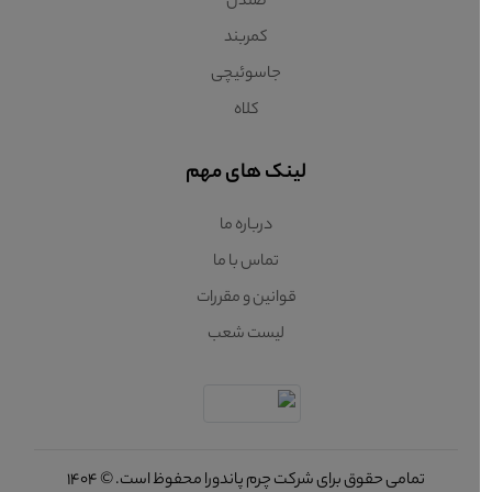
صندل
کمربند
جاسوئیچی
کلاه
لینک های مهم
درباره ما
تماس با ما
قوانین و مقررات
لیست شعب
تمامی حقوق برای شرکت چرم پاندورا محفوظ است. © 1404