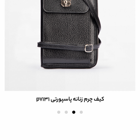
کیف چرم زنانه پاسپورتی p7131