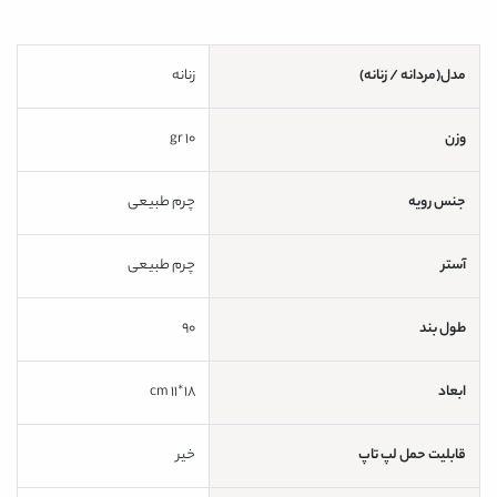
مدل(مردانه / زنانه)
زنانه
وزن
10 gr
جنس رویه
چرم طبیعی
آستر
چرم طبیعی
طول بند
90
ابعاد
18*11 cm
قابلیت حمل لپ تاپ
خیر