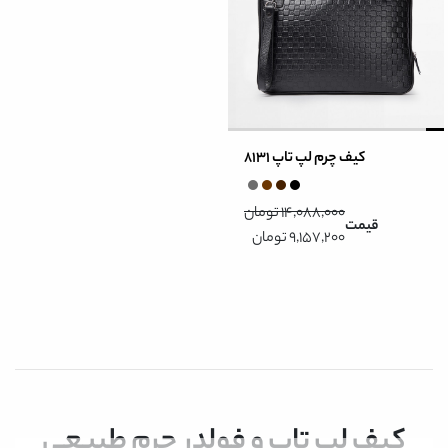
کیف چرم لپ تاپ 8131
14,088,000 تومان
قیمت
9,157,200 تومان
کیف لپ تاپ و فولدر چرم طبیعی