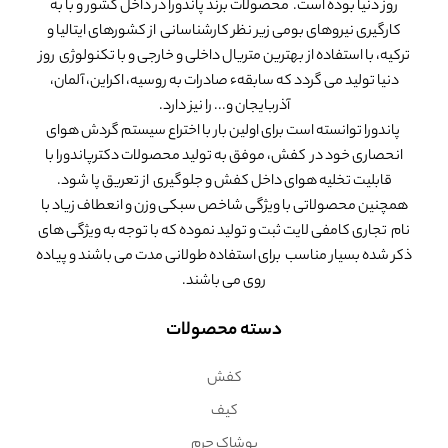
روز دنیا بوده است. محصولات برند پاندورا در داخل کشور و با به
کیف لپ تاپ و فولدر از کجا بخریم؟
کارگیری نیروهای بومی زیر نظر کارشناسانی از کشورهای ایتالیا و
ترکیه، با استفاده از بهترین متریال داخلی و خارجی و با تکنولوژی روز
هنگامی که قصد دارید
کیف لپ تاپ و فولدر
خریداری نمایید، ممکن است با
دنیا تولید می گردد که سابقهء صادرات به روسیه، اکراین، آلمان،
مدل ها و سایز ها و جنس های گوناگون این نوع کیف ها روبرو شوید. باید
آذربایجان و... را نیز دارد.
به این نکته توجه نمایید که کیف لپ تاپ و فولدر علاوه بر کاربرد با اهمیتی
پاندورا توانسته است برای اولین بار با اختراع سیستم گردش هوای
که دارد، بر روی استایل و ظاهر شما نیز می تواند تاثیرگذار باشد، بنابراین در
انحصاری خود در کفش، موفق به تولید محصولات دکترپاندورا با
انتخاب یک
کیف لپ تاپ و فولدر
باید توجه کافی را داشته باشید. .
کیف لپ
قابلیت تخلیه هوای داخل کفش و جلوگیری از تعریق پا شود.
تاپ و فولدر
از جنس های گوناگون ساخته می شود. از چرم طبیعی و
همچنین محصولاتی با ویژگی شاخص سبکی وزن و انعطاف زیاد با
مصنوعی گرفته تا پارچه های برزنتی و کتان و تا مواد پلاستیکی و پلی استر.
نام تجاری کامفی لایت ثبت و تولید نموده که با توجه به ویژگی های
ممکن است با خرید یک کیف لپ تاپ و فولدر بی کیفیت یا با کیفیت معمولی
ذکر شده بسیار مناسب برای استفاده طولانی مدت می باشند و پیاده
نیاز شما به حمل و نقل لپ تاپ و سایر مدارک همراه برآورده شود ولی آیا بعد از
روی می باشند.
چندین بار استفاده همان انسجام و زیبایی اولیه را حفظ خواهد کرد؟ و آیا پس
از مدت کوتاهی مجبور به خرید یک کیف لپ تاپ و فولدر دیگر و صرف هزینه
دسته محصولات
اضافی نخواهید بود؟ مسلما
کیف لپ تاپ و فولدر
ساخته شده از چرم
طبیعی علاوه بر ظاهر شیک و استثنایی که دارد، از مقاومت و استحکام بی
کفش
نظیری برخوردار است که سایر مواد اولیه از جمله چرم مصنوعی با پیشرفت
خارق العاده صنعت مد و پوشاک، هنوز نتوانسته به پای کیفیت آن برسد.
کیف
کیف لپ تاپ و فولدر چرم طبیعی
با گذشت زمان نیز زیبایی و اصالت خود را از
پوشاک چرم