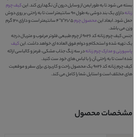
بسته می شود تا به طور ایمن از وسایل درون آن نگهداری کند. این
کیف چرم
زنانه
دارای یک بند دوشی به طول 90 سانتیمتر است تا به راحتی بر روی دوش
حمل شود. ابعاد این
محصول چرم
21/5*11*4 سانتیمتر است و دارای 120 گرم
وزن می باشد.
جنس
کیف چرم زنانه کد 9026
از چرم طبیعی فلوتر مرغوب و متریال درجه
یک تهیه شده و استحکام و دوام فوق العاده ای خواهد داشت. این
کیف
پاسپورتی و مدارک چرم زنانه
در سه زنگ جذاب
مشکی، قرمز و کالباسی
ارائه
شده است تا به راحتی آن را با لباس های خود ست کنید.
کیف چرم زنانه کد 9026
یک محصول راحت و کاربردی برای سفر و موقعیت
های مختلف است و استایل شما را کامل می کند.
مشخصات محصول