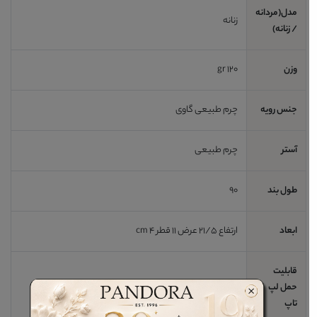
مدل(مردانه
زنانه
/ زنانه)
وزن
120 gr
جنس رویه
چرم طبیعی گاوی
آستر
چرم طبیعی
طول بند
90
ابعاد
ارتفاع 21/5 عرض 11 قطر 4 cm
قابلیت
حمل لپ
خیر
تاپ