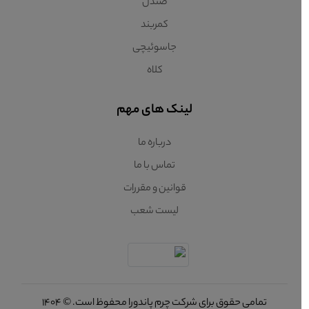
صندل
کمربند
جاسوئیچی
کلاه
لینک های مهم
درباره ما
تماس با ما
قوانین و مقررات
لیست شعب
تمامی حقوق برای شرکت چرم پاندورا محفوظ است. © 1404