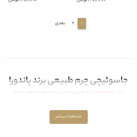
2,982,200 تومان
2,982,200 تومان
1
2
بعدی
جاسوئیچی چرم طبیعی برند پاندورا
یکی از
محصولات چرم
طبیعی ساخت برند محبوب و معتبر پاندورا
جاسوئیچی چرم طبیعی
است که در نهایت دقت و ظرافت طراحی و ساخته
شده است.
جاسوئیچی چرم طبیعی
برند پاندورا یک اکسسوری جذاب و بسیار
کاربردی است که توسط طراحان خلاق و متخصصان خبره و ماهر صنعت مد و
مشاهده بیشتر
پوشاک و چرم پاندورا طراحی و به بازار عرضه گردیده است. شاید برای همه ما
اتفاق افتاده باشد که برای نگهداری سوئیچ خودرو یا نظم بخشیدن به