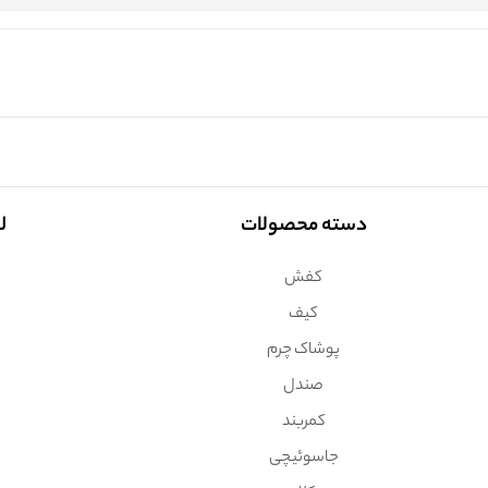
دسته محصولات
ل
کفش
کیف
پوشاک چرم
صندل
کمربند
جاسوئیچی