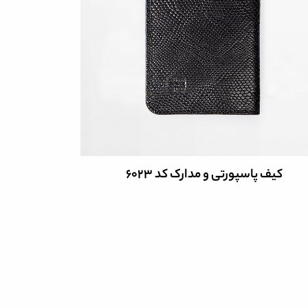
کیف پاسپورتی و مدارک کد 6023
کیف پا