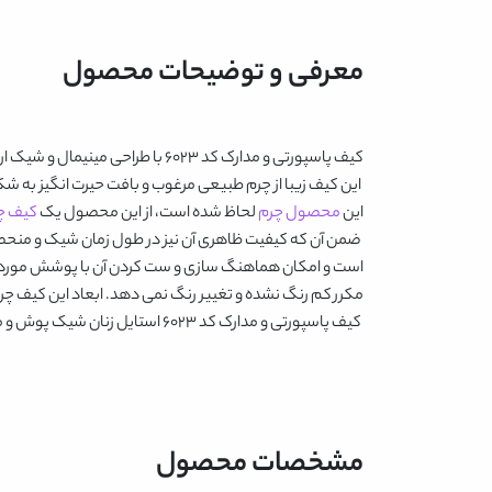
معرفی و توضیحات محصول
کیف پاسپورتی و مدارک کد 6023
با طراحی مینیمال و شیک ار
این کیف زیبا از چرم طبیعی مرغوب و بافت حیرت انگیز به ش
این
محصول چرم
لحاظ شده است، از این محصول یک
کیف چ
ضمن آن که کیفیت ظاهری آن نیز در طول زمان شیک و منحصر 
است و امکان هماهنگ سازی و ست کردن آن با پوشش مورد علاقه
مکرر کم رنگ نشده و تغییر رنگ نمی دهد. ابعاد این کیف چرم 1*10*14 سانتیمتر است و درون جیب یا کیف دستی حمل می ش
کیف پاسپورتی و مدارک کد 6023
استایل زنان شیک پوش و مرد
مشخصات محصول