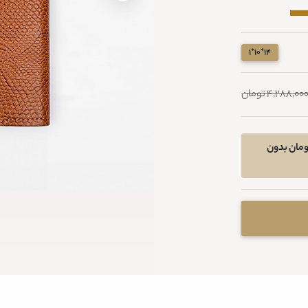
14*10*1
4,288,00 تومان
رید اقساطی در 4 قسط ماهیانه 696800 تومان بدون