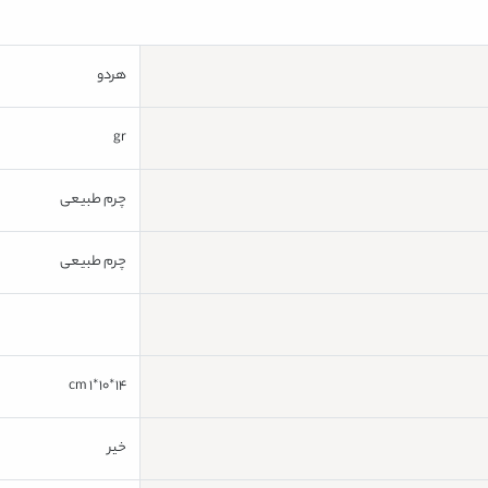
هردو
gr
چرم طبیعی
چرم طبیعی
14*10*1 cm
خیر