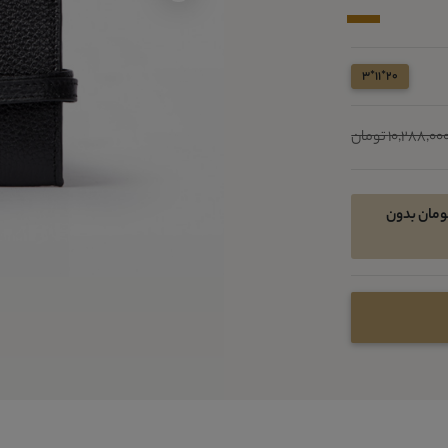
20*11*3
10,288,00 تومان
خرید اقساطی در 4 قسط ماهیانه 1671800 تومان بدون