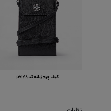
کیف چرم زنانه کد p7148