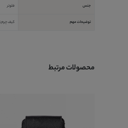
جنس
فلوتر
توضیحات مهم
کیف چرم زنانه کد p7148 دارای جای موبایل
محصولات مرتبط