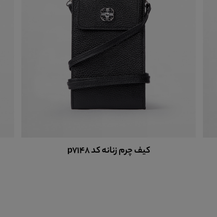
کیف چرم زنانه کد p7148