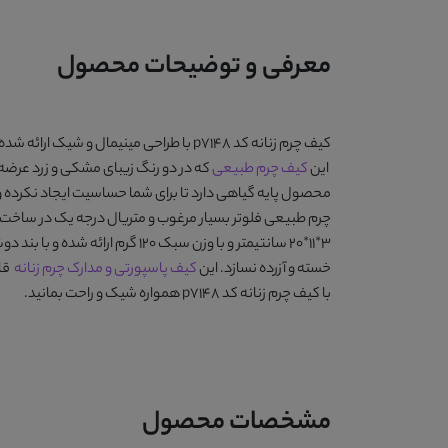
معرفی و توضیحات محصول
کیف چرم زنانه کد p7148
با طراحی مینیمال و شیک ارائه شد
این
کیف چرم طبیعی
که در دو رنگ زیبای
مشکی و زرد
عرضه ش
محصول پایه گیاهی دارد تا برای شما حساسیت ایجاد نکرده و 
چرم طبیعی فلوتر بسیار مرغوب و متریال درجه یک در ساخت 
3*11*20 سانتیمتر و با وزن سب
خسته و آزرده نسازد. این
کیف پاسپورتی و مدارک چرم زنانه
قاب
با
کیف چرم زنانه کد p7148
همواره شیک و راحت بمانید.
مشخصات محصول