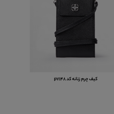
کیف چرم زنانه کد p7148
کی