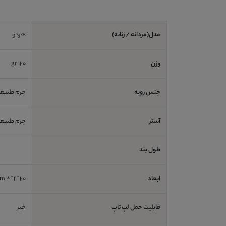
مدل(مردانه / زنانه)
هردو
وزن
120 gr
جنس رویه
چرم طبیع
آستر
چرم طبیع
طول بند
ابعاد
20*11*3 cm
قابلیت حمل لپ تاپ
خیر