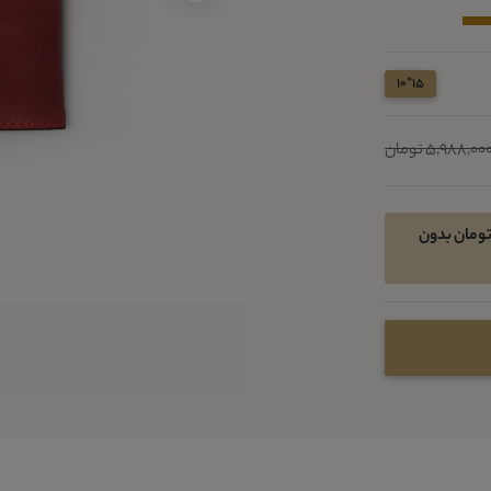
15*10
5,988,00 تومان
ان خرید اقساطی در 4 قسط ماهیانه 973050 تومان بدون