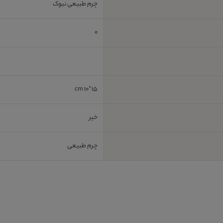
چرم طبیعی نبوک
0
15*10 cm
خیر
چرم طبیعی