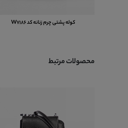
کت چرم مردانه کد PCM154
محصولات مرتبط