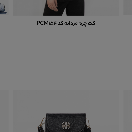
کفش چرم مردانه کد m1607