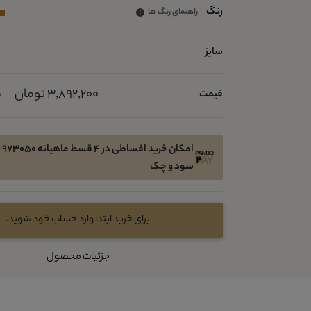
رنگ
راهنمای رنگ ها
سایز
3,892,200 تومان
قیمت
0
امک
سود و چک
برای خرید ابتدا وارد حساب خود شوید.
جزئیات محصول