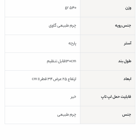
وزن
540 gr
جنس رویه
چرم طبیعی گاوی
آستر
پارچه
طول بند
130cmقابل تنظیم
ابعاد
ارتفاع 25 عرض 34 قطر 11 cm
قابلیت حمل لپ تاپ
خیر
جنس
چرم طبیعی