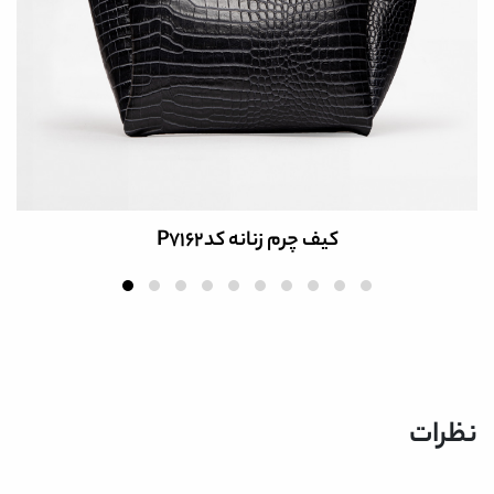
کیف چرم زنانه کدP7162
نظرات