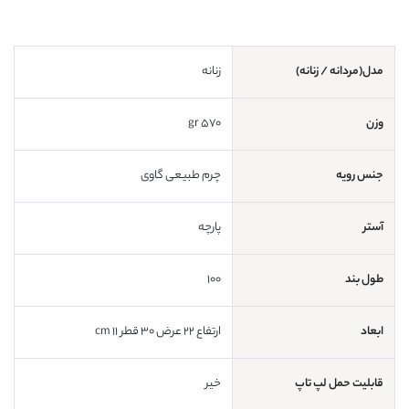
مدل(مردانه / زنانه)
زنانه
وزن
570 gr
جنس رویه
چرم طبیعی گاوی
آستر
پارچه
طول بند
100
ابعاد
ارتفاع 22 عرض 30 قطر 11 cm
قابلیت حمل لپ تاپ
خیر