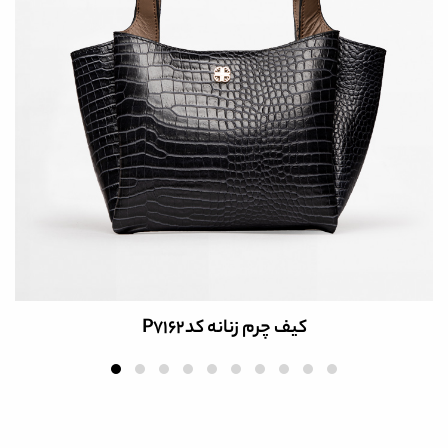
کیف چرم زنانه کدP7162