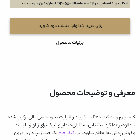
امکان خرید اقساطی در 4 قسط ماهیانه 2630550 تومان بدون سود و چک
برای خرید ابتدا وارد حساب خود شوید.
جزئیات محصول
معرفی و توضیحات محصول
کیف چرم زنانه کدP7163
با جذابیت و قابلیت سازماندهی عالی ترکیب شده
تا علاوه بر عملکرد استثنایی، استایلی متمایز و شیک برای زنان زیبا پسند
وخوش پوش به ارمغان بیاورد. این
کیف چرم
یک جیب زیپ دار در درون