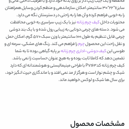
محفظه و یک جیب زیپ دار بر روی بدنه خود دارد و با ظرفیت داخلی عالی و
سایز 11*22*30 سانتیمتر، امکان سازماندهی و منظم کردن وسایل همراهتان
را به خوبی فراهم کرده و آن ها را به راحتی در دسترستان نگه می دارد.
محتویات داخل
کیف چرم زنانه
نیز با یک زیپ سراسری به خوبی محافظت
می شود. دسته های چرمی دوتایی به زیبایی رول شده و با یک بند دوشی
چرمی قابل تنظیم به طول 100 سانتیمتر با وزن سبک 570 گرم، امکان حمل
و نقل راحت این محصول
چرم
را فراهم می کند. رنگ های مشکی، سرمه ای و
طوسی این
کیف دوشی-اداری چرم زنانه
بر پایه گیاهی بوده تا به شما
تضمین دهد که کاملا ثابت بوده و به هیچ عنوان حساسیت زا نمی باشد.
کیف چرم زنانه کدP7163
با طراحی مینیمالیستی و هوشمندانه ای که دارد
شیک و چشم نواز است و هرگز از مد نمی افتد و با ماندگاری حیرت انگیز خود،
برای سال ها شیک و لوکس خواهید ماند.
مشخصات محصول