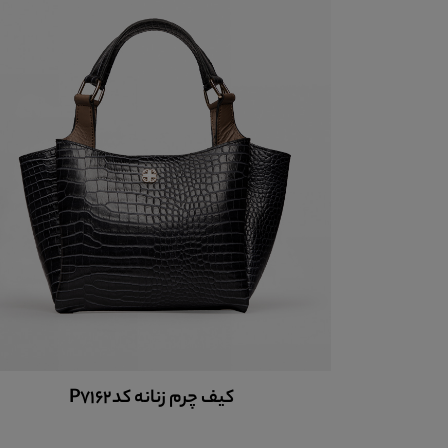
کیف چرم زنانه کدP7162