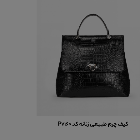
کیف چرم طبیعی زنانه کد P7160
کیف چر