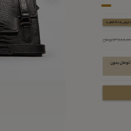
13,688,0 تومان
امکان خرید اقساطی در 4 قسط ماهیانه 2224300 تومان بدون