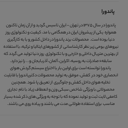
پاندورا
پاندورا در سال 1375 در تهران - ایران تاسیس گردید و از آن زمان تاکنون
همواره یکی از پیشروان ایران در همگامی با مد، کیفیت و تکنولوژی روز
دنیا بوده است. محصولات برند پاندورا در داخل کشور و با به کارگیری
نیروهای بومی زیر نظر کارشناسانی از کشورهای ایتالیا و ترکیه، با استفاده
از بهترین متریال داخلی و خارجی و با تکنولوژی روز دنیا تولید می گردد که
سابقهء صادرات به روسیه، اکراین، آلمان، آذربایجان و... را نیز دارد.
پاندورا توانسته است برای اولین بار با اختراع سیستم گردش هوای
انحصاری خود در کفش، موفق به تولید محصولات دکترپاندورا با قابلیت
تخلیه هوای داخل کفش و جلوگیری از تعریق پا شود. همچنین
محصولاتی با ویژگی شاخص سبکی وزن و انعطاف زیاد با نام تجاری
کامفی لایت ثبت و تولید نموده که با توجه به ویژگی های ذکر شده بسیار
مناسب برای استفاده طولانی مدت می باشند و پیاده روی می باشند.