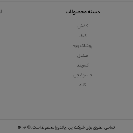
دسته محصولات
ل
کفش
کیف
پوشاک چرم
صندل
کمربند
جاسوئیچی
کلاه
تمامی حقوق برای شرکت چرم پاندورا محفوظ است. © 1404