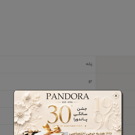
زنانه
gr
چرم طبیعی گاوی
پارچه
133 cm قابل تنظیم