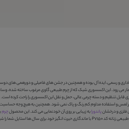
داری و رسمی، ایده آل بوده و همچنین در جشن های فامیلی و دورهمی های دوستان
ر می رود. این اکسسوری شیک که از چرم طبیعی گاوی مرغوب ساخته شده، وسایل ض
گه می دارد. همچنین بند دوشی 133 سانتیمتری قابل تنظیم و دسته چرمی عالی، حمل و نقل این اکسسوری ر
اثر لمس و استفاده مداوم کم رنگ و پاک نمی شود. همچنین به هیچ وجه حساسیت ز
پاندورا
به زیبایی بر روی آن خودنمایی می کند. این محصول
چرم
ب
عی زنانه کد P7150
با ماندگاری حیرت انگیز خود برای سال ها استایل شما را 