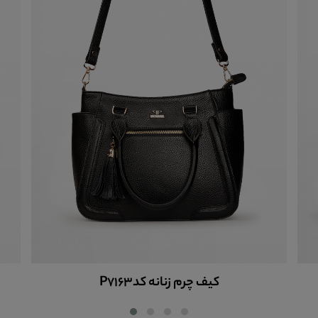
کیف چرم زنانه کدP7163