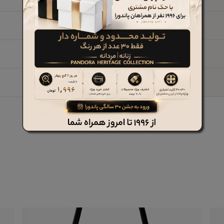
ارتفاع 16 عرض 19/5 قطر 8 cm
خیر
چرم طبیعی