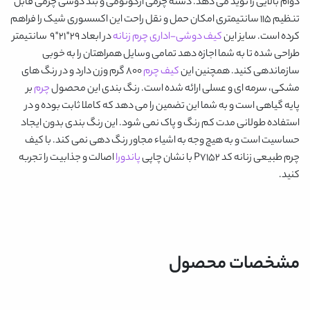
دوام بالایی را نوید می دهد. دسته چرمی ارگونومی و بند دوشی چرمی قابل
تنظیم 115 سانتیمتری امکان حمل و نقل راحت این اکسسوری شیک را فراهم
کرده است. سایز این
کیف دوشی-اداری چرم زنانه
در ابعاد 29*21*9 سانتیمتر
طراحی شده تا به شما اجازه دهد تمامی وسایل همراهتان را به خوبی
سازماندهی کنید. همچنین این
کیف چرم
800 گرم وزن دارد و در رنگ های
مشکی، سرمه ای و عسلی ارائه شده است. رنگ بندی این محصول
چرم
بر
پایه گیاهی است و به شما این تضمین را می دهد که کاملا ثابت بوده و در
استفاده طولانی مدت کم رنگ و پاک نمی شود. این رنگ بندی بدون ایجاد
حساسیت است و به هیچ وجه به اشیاء مجاور رنگ دهی نمی کند. با
کیف
چرم طبیعی زنانه کد P7152
با نشان چاپی
پاندورا
اصالت و جذابیت را تجربه
کنید.
مشخصات محصول