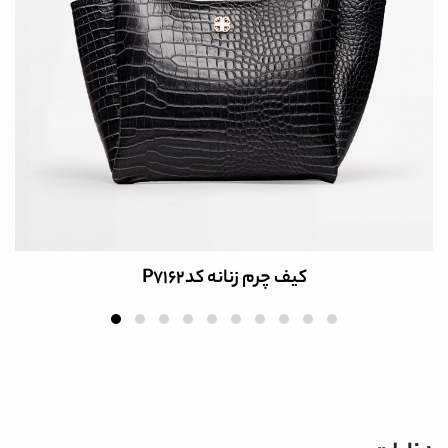
کیف چرم زنانه کدP7162
کیف