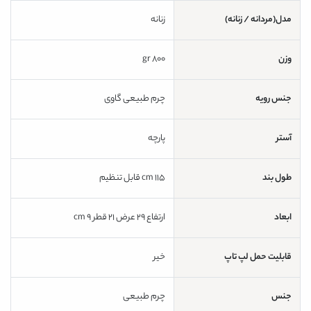
مدل(مردانه / زنانه)
زنانه
وزن
800 gr
جنس رویه
چرم طبیعی گاوی
آستر
پارچه
طول بند
115 cm قابل تنظیم
ابعاد
ارتفاع 29 عرض 21 قطر 9 cm
قابلیت حمل لپ تاپ
خیر
جنس
چرم طبیعی