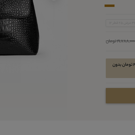
19,788,0 تومان
امکان خرید اقساطی در 4 قسط ماهیانه 3215550 تومان بدون