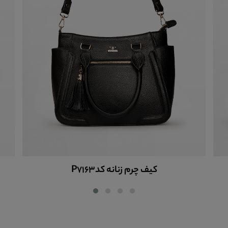
کیف چرم زنانه کدP7163