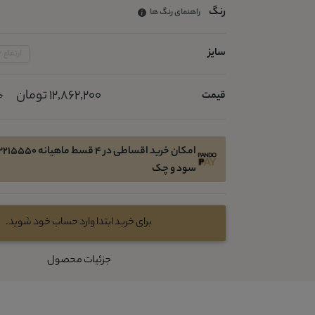
رنگ
راهنمای رنگ ها
سایز
ارتفاع 32 عرض 25 قطر 12
12,862,200 تومان
قیمت
00
سود و چک
برای خرید ابتدا وارد حساب خود شوید.
جزئیات محصول