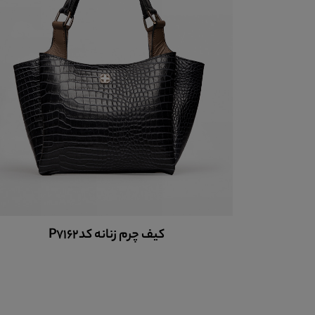
کیف چرم زنانه کدP7162