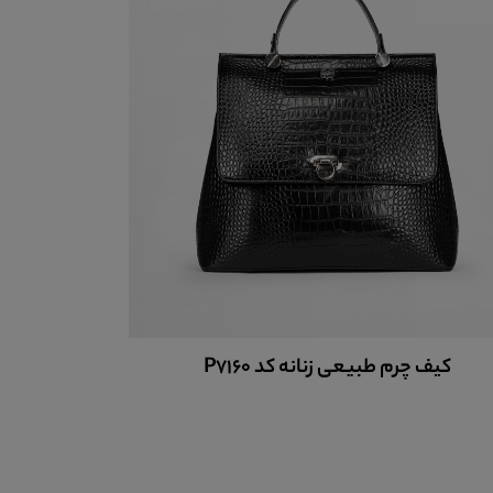
کیف چرم طبیعی زنانه کد P7160
کیف چر