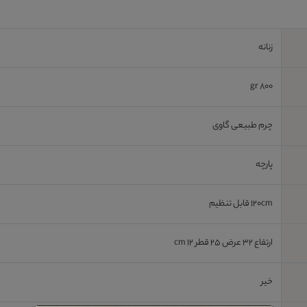
زنانه
800 gr
چرم طبیعی گاوی
پارچه
120cm قابل تنظیم
ارتفاع 32 عرض 25 قطر 12 cm
خیر