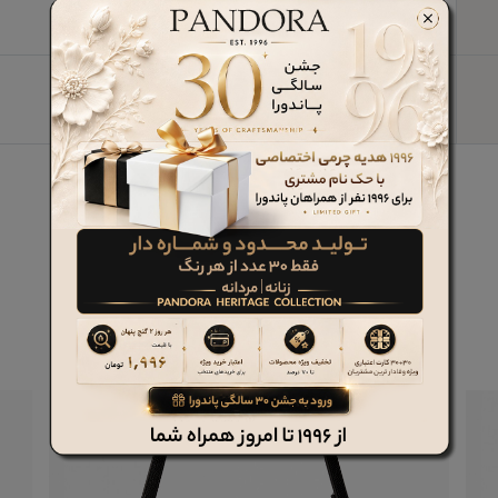
چرم طبیعی
کیف چرم طبیعی زنانه کد P7160
این محصول داری بند آویز دوشی نیز می باشد