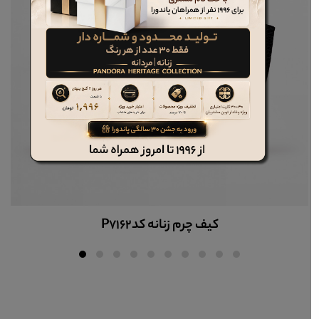
کیف چرم زنانه کدP7162