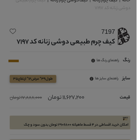
خانه
|
کیف چرم زنانه
|
کیف دوشی چرم زنانه
|
کیف چرم طبیعی
دوشی زنانه کد 7197
7197
کیف چرم طبیعی دوشی زنانه کد 7197
رنگ
راهنمای رنگ ها
سایز
راهنمای سایز ها
طول39* عرض12* ارتفاع35
11,627,200 تومان
قیمت
17,888,000 تومان
امکان خرید اقساطی در 4 قسط ماهیانه 2906800 تومان بدون سود و چک