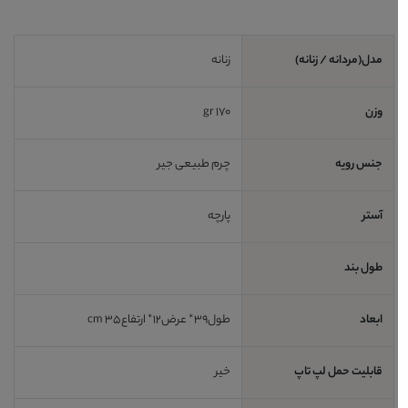
مدل(مردانه / زنانه)
زنانه
وزن
170 gr
جنس رویه
چرم طبیعی جیر
آستر
پارچه
طول بند
ابعاد
طول39* عرض12* ارتفاع35 cm
قابلیت حمل لپ تاپ
خیر