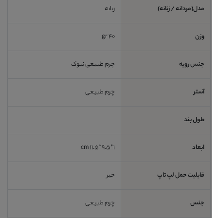
مدل(مردانه / زنانه)
زنانه
وزن
40 gr
جنس رویه
چرم طبیعی نبوک
آستر
چرم طبیعی
طول بند
ابعاد
1*9.5*11.5 cm
قابلیت حمل لپ تاپ
خیر
جنس
چرم طبیعی