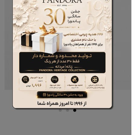
کت چرم زنانه کد PCW547