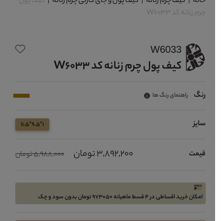
خانه
|
کیف چرم زنانه
|
کیف پول و جای کارتی چرم زنانه
|
کیف پول
چرم زنانه کد W6033
W6033
کیف پول چرم زنانه کد W6033
رنگ
راهنمای رنگ ها
سایز
1*9.5*11.5
3,892,200 تومان
قیمت
5,988,000 تومان
امکان خرید اقساطی در 4 قسط ماهیانه 973050 تومان بدون سود و چک