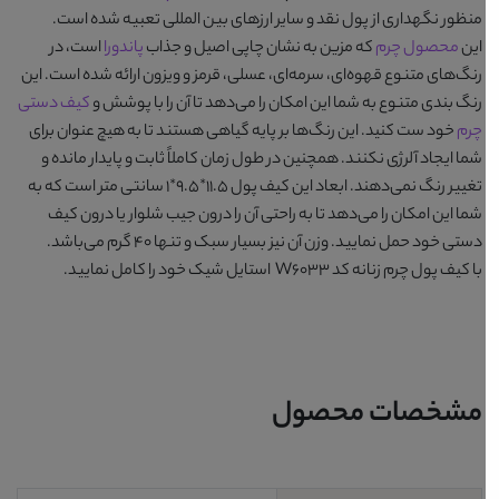
منظور نگهداری از پول نقد و سایر ارزهای بین المللی تعبیه شده است.
این
محصول چرم
که مزین به نشان چاپی اصیل و جذاب
پاندورا
است، در
رنگ‌های متنوع
قهوه‌ای، سرمه‌ای، عسلی، قرمز و ویزون
ارائه شده است. این
رنگ بندی متنوع به شما این امکان را می‌دهد تا آن را با پوشش و
کیف دستی
چرم
خود ست کنید. این رنگ‌ها بر پایه گیاهی هستند تا به هیچ عنوان برای
شما ایجاد آلرژی نکنند. همچنین در طول زمان کاملاً ثابت و پایدار مانده و
تغییر رنگ نمی‌دهند. ابعاد این کیف پول ۱۱.۵*۹.۵*۱ سانتی متر است که به
شما این امکان را می‌دهد تا به راحتی آن را درون جیب شلوار یا درون کیف
دستی خود حمل نمایید. وزن آن نیز بسیار سبک و تنها ۴۰ گرم می‌باشد.
با
کیف پول چرم زنانه کد W6033
استایل شیک خود را کامل نمایید.
مشخصات محصول