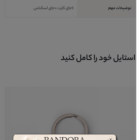
توضیحات مهم
6جای کارت +جای اسکناس
استایل خود را کامل کنید