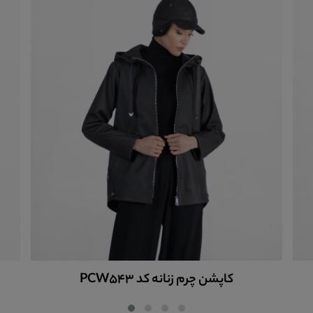
کاپشن چرم زنانه کد PCW543