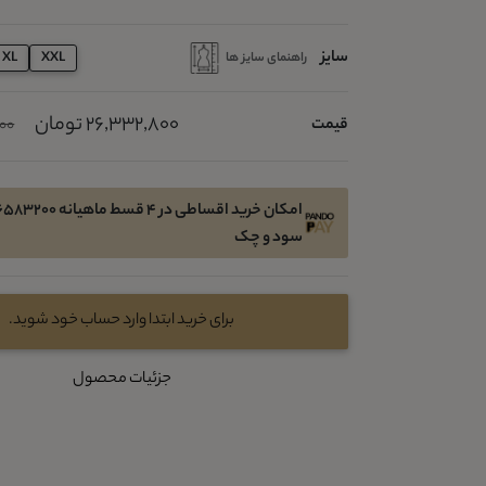
سایز
راهنمای سایز ها
XL
XXL
26,332,800 تومان
قیمت
000
سود و چک
برای خرید ابتدا وارد حساب خود شوید.
جزئیات محصول