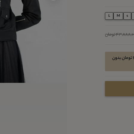
L
M
s
43,888, تومان
امکان خرید اقساطی در 4 قسط ماهیانه 6583200 تومان بدون