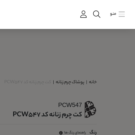
منو
خانه
|
پوشاک چرم زنانه
|
کت چرم زنانه کد PCW547
PCW547
کت چرم زنانه کد PCW547
رنگ
راهنمای رنگ ها