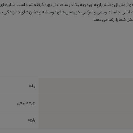
 و آستر پارچه ای درجه یک در ساخت آن بهره گرفته شده است. سایزهای S،M،L،XL، XXL این کت
خیابانی، جلسات رسمی و شرکتی، دورهمی های دوستانه و جشن های خانوادگی بس
 شما را ارتقا می دهد.
زنانه
چرم طبیعی
پارچه