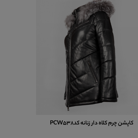
کاپشن چرم کلاه دار زنانه کدPCW538
کاپشن چرم 