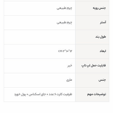
جنس رویه
چرم طبیعی
آستر
چرم طبیعی
طول بند
ابعاد
12*10*2 cm
قابلیت حمل لپ تاپ
خیر
جنس
ماری
توضیحات مهم
ظرفیت کارت 6 عدد + جای اسکناس + پول خورد