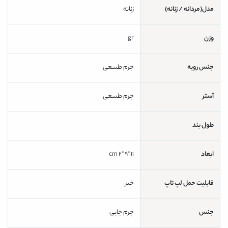
مدل(مردانه / زنانه)
زنانه
وزن
gr
جنس رویه
چرم طبیعی
آستر
چرم طبیعی
طول بند
ابعاد
11*9*2 cm
قابلیت حمل لپ تاپ
خیر
جنس
چرم چاپی