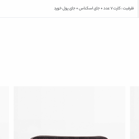
ظرفیت : کارت 7 عدد + جای اسکناس + جای پول خورد