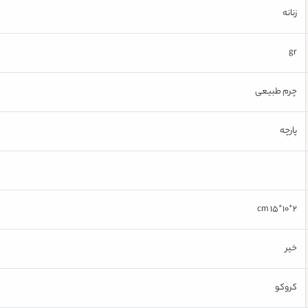
زنانه
gr
چرم طبیعی
پارچه
2*10*15 cm
خیر
کروکو