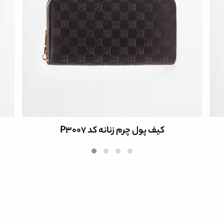
کیف پول چرم زنانه کد P3007