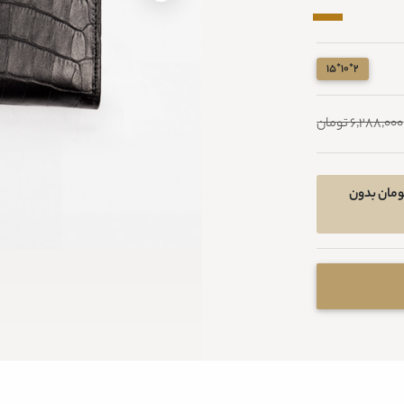
2*10*15
6,288,000 تومان
خرید اقساطی در 4 قسط ماهیانه 1021800 تومان بدون