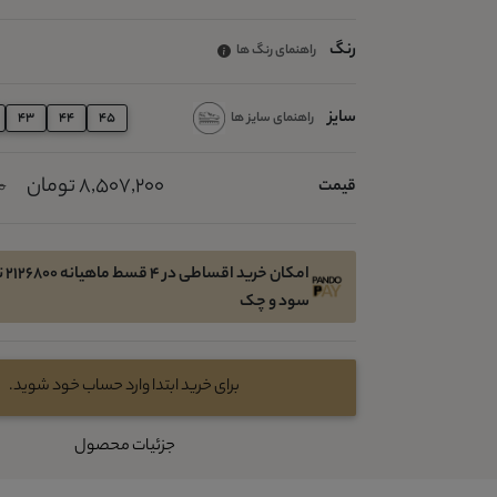
رنگ
راهنمای رنگ ها
سایز
راهنمای سایز ها
43
44
45
8,507,200 تومان
قیمت
00
امکا
سود و چک
برای خرید ابتدا وارد حساب خود شوید.
جزئیات محصول