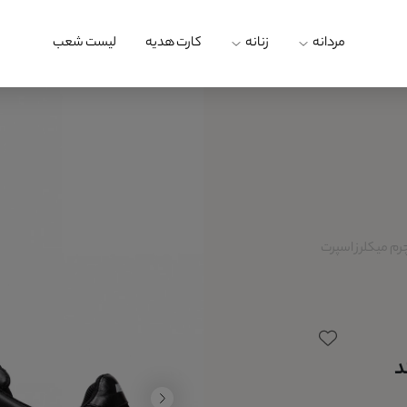
مردانه
زنانه
کارت هدیه
لیست شعب
م میکلرز اسپرت
د