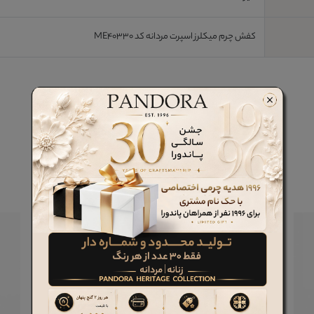
کفش چرم میکلرز اسپرت مردانه کد ME40330