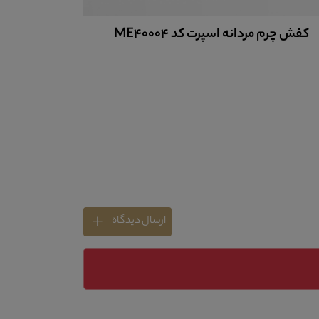
کفش چرم مردانه اسپرت کد ME40000
کفش چرم م
ارسال دیدگاه