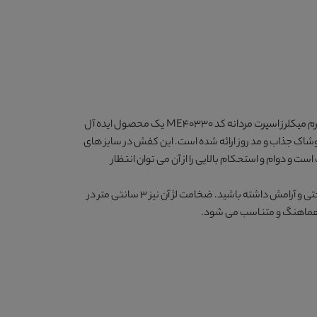
کلرز اسپرت مردانه کد ME40330
یک محصول ایده آل
شاک جذاب و مد روز ارائه شده است. این کفش در سایز های
رجه یک است و دوام و استحکام بالایی را از آن می توان انتظار
از متریال EVA است تا بسیار نرم و انعطاف پذیر بوده و در هنگام راه رفتن و پیاده روی با آن احساس راحتی و آرامش داشته باشید. ضخامت لژ آن نیز 3 سانتی متر در
ما هماهنگ و متناسب می شود.