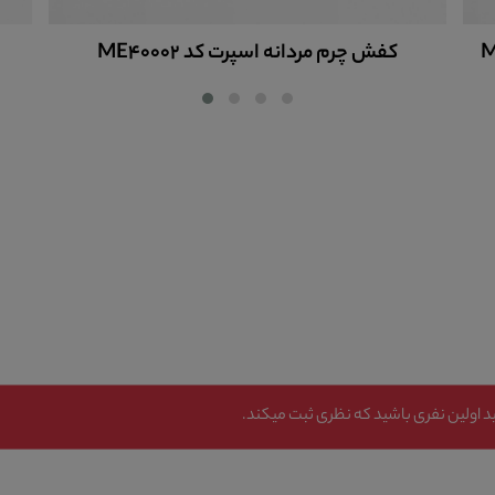
کفش چرم مردانه اسپرت کد ME40004
 اولین نفری باشید که نظری ثبت میکند.