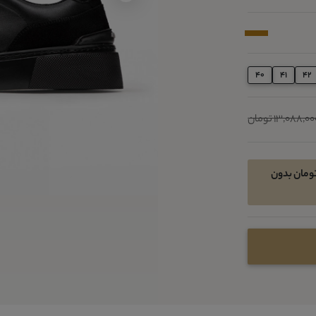
40
41
42
13,088,0 تومان
ن خرید اقساطی در 4 قسط ماهیانه 2126800 تومان بدون