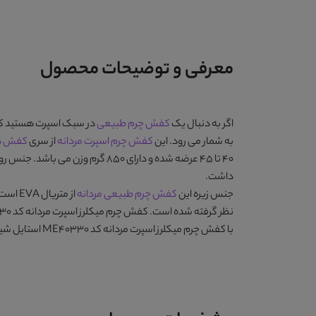
معرفی و توضیحات محصول
اگر به دنبال یک
کفش چرم طبیعی
در سبک اسپرت هستید که 
به شمار می رود. این
کفش چرم اسپرت مردانه
از سری
کفش های
40 تا 45 عرضه شده و دارای 850 گ
داشت.
جنس زیره این
کفش چرم طبیعی مردانه
نظر گرفته شده است.
کفش چرم میکلرز اسپرت مردانه کد ME40330
با
کفش چرم میکلرز اسپرت مردانه کد ME40330
استایل شیک 