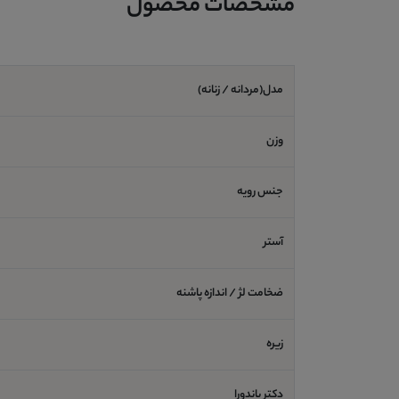
مشخصات محصول
مدل(مردانه / زنانه)
وزن
جنس رویه
آستر
ضخامت لژ / اندازه پاشنه
زیره
دکتر پاندورا