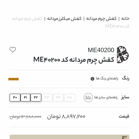
خانه
|
کفش چرم مردانه
|
کفش میکلرز مردانه
|
کفش چرم مردانه
کد ME40200
ME40200
کفش چرم مردانه کد ME40200
رنگ
راهنمای رنگ ها
سایز
راهنمای سایز ها
40
41
42
43
44
45
8,897,200 تومان
قیمت
13,688,000 تومان