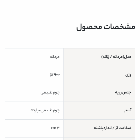
مشخصات محصول
مدل(مردانه / زنانه)
مردانه
وزن
900 gr
جنس رویه
چرم طبیعی
آستر
چرم طبیعی-پارچه
ضخامت لژ / اندازه پاشنه
3 cm