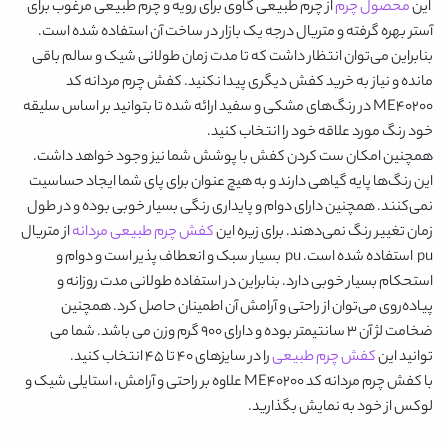
این
محصول چرم
از چرم طبیعی گاوی برای رویه و چرم طبیعی مرغوب برای
آستر بهره گرفته و متریال درجه یک بازار در ساخت آن استفاده شده است.
بنابراین می‌توان انتظار داشت که تا مدت زمان طولانی شیک و سالم باقی
مانده و نیاز به خرید کفش دیگری پیدا نکنید.
کفش چرم مردانه کد
ME40200
در رنگ‌های
مشکی و سفید
ارائه شده تا بتوانید بر اساس سلیقه
خود رنگ مورد علاقه خود را انتخاب کنید.
همچنین امکان ست کردن کفش با پوشش شما نیز وجود خواهد داشت.
این رنگ‌ها پایه گیاهی دارند و به هیچ عنوان برای پای شما ایجاد حساسیت
نمی‌کنند. همچنین دارای دوام و پایداری رنگی بسیار خوبی بوده و در طول
زمان تغییر رنگ نمی‌دهند. برای زیره این
کفش چرم طبیعی مردانه
از متریال
pu استفاده شده است. pu بسیار سبک و انعطاف پذیر است و دوام و
استحکام بسیار خوبی دارد. بنابراین در استفاده طولانی مدت روزانه و
پیاده‌روی می‌توان از راحتی و آرامش آن اطمینان حاصل کرد. همچنین
ضخامت لژ آن 3 سانتیمتر بوده و دارای 900 گرم وزن می باشد. شما می
توانید این
کفش چرم طبیعی
را در سایزهای 40 تا 45 انتخاب کنید.
با
کفش چرم مردانه کد ME40200
علاوه بر راحتی و آرامش، استایلی شیک و
لوکس از خود به نمایش بگذارید.