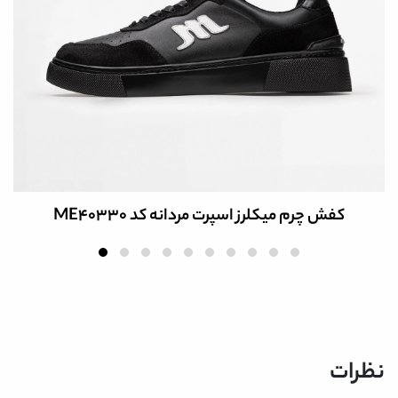
کفش چرم میکلرز اسپرت مردانه کد ME40330
نظرات