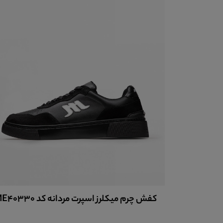
ME40
کفش چرم مردانه اسپرت کد ME40002