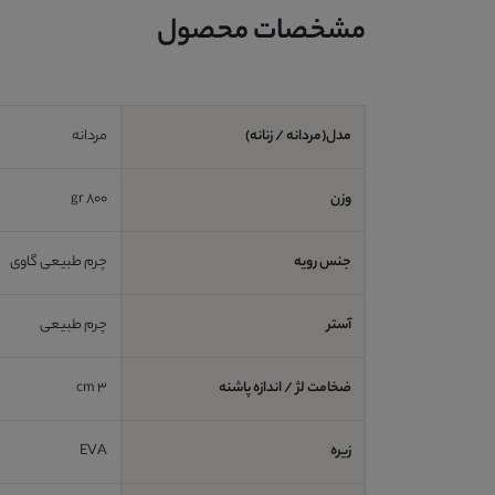
مشخصات محصول
مدل(مردانه / زنانه)
مردانه
وزن
800 gr
جنس رویه
چرم طبیعی گاوی
آستر
چرم طبیعی
ضخامت لژ / اندازه پاشنه
3 cm
زیره
EVA