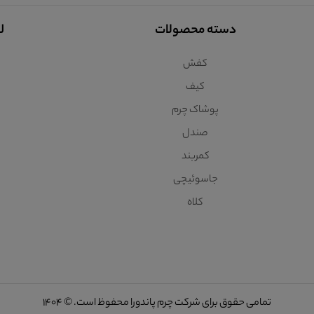
دسته محصولات
ل
کفش
کیف
پوشاک چرم
صندل
کمربند
جاسوئیچی
کلاه
تمامی حقوق برای شرکت چرم پاندورا محفوظ است. © 1404