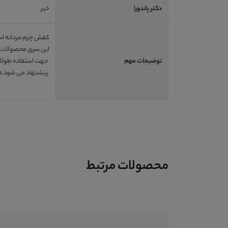
دکتر پاندورا
خیر
کفش چرم مردانه اسپرت کد ME40000دارای زیره بسیار سبک و منعطف، مناسب ب
این سری محصولات پا
توضیحات مهم
جهت استفاده طولانی
پیشنهاد می شود در 
محصولات مرتبط