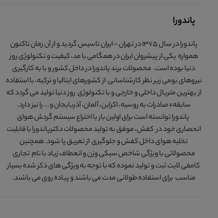
پاندورا
پاندورا در سال 1375 در تهران - ایران تاسیس گردید و از آن زمان تاکنون
همواره یکی از پیشروان ایران در همگامی با مد، کیفیت و تکنولوژی روز
دنیا بوده است. محصولات برند پاندورا در داخل کشور و با به کارگیری
نیروهای بومی زیر نظر کارشناسانی از کشورهای ایتالیا و ترکیه، با استفاده
از بهترین متریال داخلی و خارجی و با تکنولوژی روز دنیا تولید می گردد که
سابقهء صادرات به روسیه، اکراین، آلمان، آذربایجان و... را نیز دارد.
پاندورا توانسته است برای اولین بار با اختراع سیستم گردش هوای
انحصاری خود در کفش، موفق به تولید محصولات دکترپاندورا با قابلیت
تخلیه هوای داخل کفش و جلوگیری از تعریق پا شود. همچنین
محصولاتی با ویژگی شاخص سبکی وزن و انعطاف زیاد با نام تجاری
کامفی لایت ثبت و تولید نموده که با توجه به ویژگی های ذکر شده بسیار
مناسب برای استفاده طولانی مدت می باشند و پیاده روی می باشند.