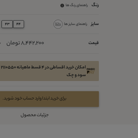
رنگ
راهنمای رنگ ها
سایز
راهنمای سایز ها
43
44
8,442,200 تومان
قیمت
0
امک
سود و چک
برای خرید ابتدا وارد حساب خود شوید.
جزئیات محصول