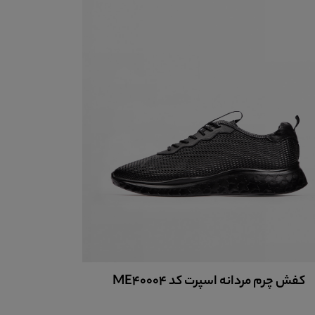
کفش چرم مردانه اسپرت کد ME40000
کفش چ