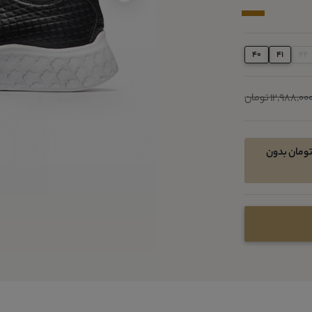
40
41
42
12,988,00 تومان
ان خرید اقساطی در 4 قسط ماهیانه 2110550 تومان بدون