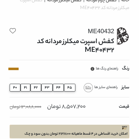
خانه
|
کفش چرم مردانه
|
کفش میکلرز مردانه
|
کفش اسپرت
میکلرز مردانه کد ME40432
ME40432
کفش اسپرت میکلرز مردانه کد
ME40432
رنگ
راهنمای رنگ ها
سایز
راهنمای سایز ها
40
41
42
43
44
45
8,507,200 تومان
قیمت
13,088,000 تومان
امکان خرید اقساطی در 4 قسط ماهیانه 2126800 تومان بدون سود و چک