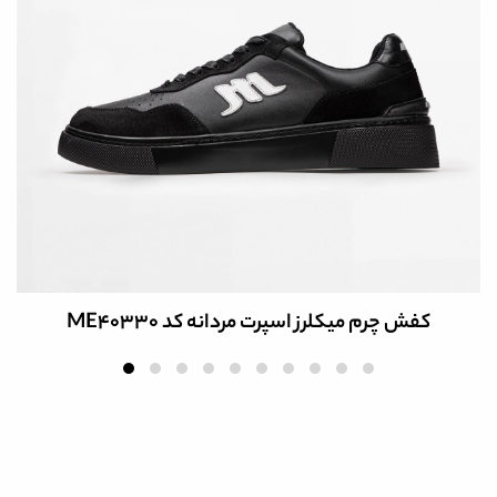
کفش چرم میکلرز اسپرت مردانه کد ME40330