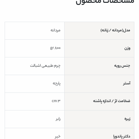
مشخصات محصول
مدل(مردانه / زنانه)
مردانه
وزن
800 gr
جنس رویه
چرم طبیعی اشبالت
آستر
پارچه
ضخامت لژ / اندازه پاشنه
3 cm
زیره
رابر
دکتر پاندورا
خیر