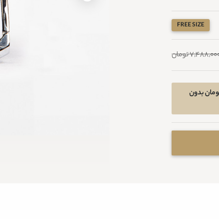
FREE SIZE
7,488,00 تومان
خرید اقساطی در 4 قسط ماهیانه 1216800 تومان بدون