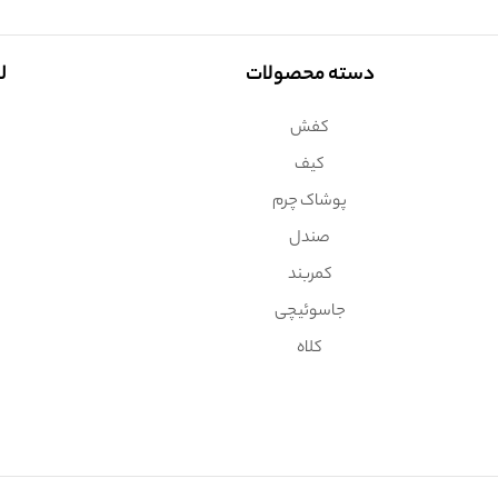
دسته محصولات
ل
کفش
کیف
پوشاک چرم
صندل
کمربند
جاسوئیچی
کلاه