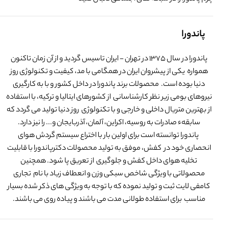
پاندورا
پاندورا در سال 1375 در تهران - ایران تاسیس گردید و از آن زمان تاکنون
همواره یکی از پیشروان ایران در همگامی با مد، کیفیت و تکنولوژی روز
دنیا بوده است. محصولات برند پاندورا در داخل کشور و با به کارگیری
نیروهای بومی زیر نظر کارشناسانی از کشورهای ایتالیا و ترکیه، با استفاده
از بهترین متریال داخلی و خارجی و با تکنولوژی روز دنیا تولید می گردد که
سابقهء صادرات به روسیه، اکراین، آلمان، آذربایجان و... را نیز دارد.
پاندورا توانسته است برای اولین بار با اختراع سیستم گردش هوای
انحصاری خود در کفش، موفق به تولید محصولات دکترپاندورا با قابلیت
تخلیه هوای داخل کفش و جلوگیری از تعریق پا شود. همچنین
محصولاتی با ویژگی شاخص سبکی وزن و انعطاف زیاد با نام تجاری
کامفی لایت ثبت و تولید نموده که با توجه به ویژگی های ذکر شده بسیار
مناسب برای استفاده طولانی مدت می باشند و پیاده روی می باشند.