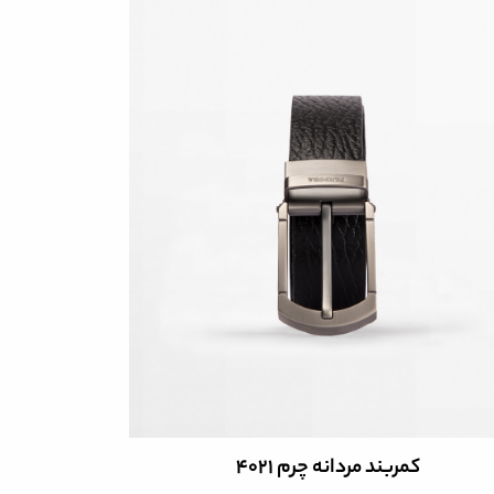
کمربند مردانه چرم 4021
ک