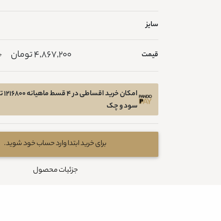
سایز
4,867,200 تومان
قیمت
0
امکان 
سود و چک
برای خرید ابتدا وارد حساب خود شوید.
جزئیات محصول