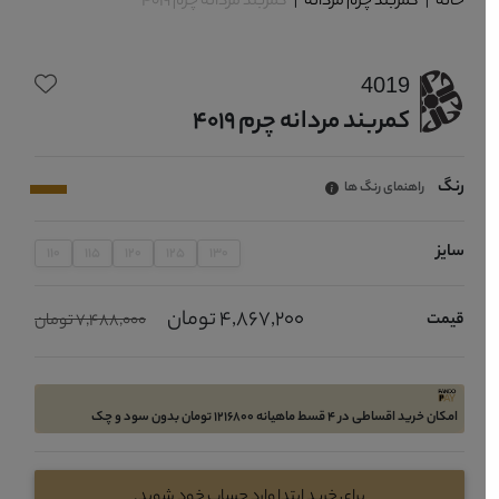
خانه
|
کمربند چرم مردانه
|
کمربند مردانه چرم 4019
4019
کمربند مردانه چرم 4019
رنگ
راهنمای رنگ ها
سایز
110
115
120
125
130
4,867,200 تومان
قیمت
7,488,000 تومان
امکان خرید اقساطی در 4 قسط ماهیانه 1216800 تومان بدون سود و چک
برای خرید ابتدا وارد حساب خود شوید.