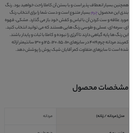
همچنین بسیار انعطاف پذیر است و با بستن آن کاملا راحت خواهید بود. رنگ
بندی این محصول
چرم
بسیار متنوع است و دست شما را برای انتخاب رنگ
مورد علاقه و ست کردن آن با لباس و کفش خود باز می گذارد.
مشکی، قهوه
ای، سرمه ای، عسلی و طوسی
رنگ هایی هستند که می توانید انتخاب کنید.
این رنگ ها پایه گیاهی دارند تا آلرژی زا نبوده و کاملا با ثبات و پایدار باشند.
کمربند مردانه چرم 4019
در سایزهای 110، 115، 120، 125 و 130 سانتیمتر ارائه
شده است تا سایزهای متفاوت کمر آقایان شیک پوش را پوشش دهد.
مشخصات محصول
مدل(مردانه / زنانه)
مردانه