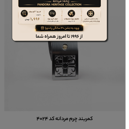
کمربند چرم مردانه کد 4024