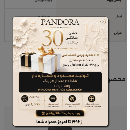
جنس رویه
چرم طبیعی
آستر
چرم طبیعی
عرض
3.5سانتیمتر
محصولات مرتبط