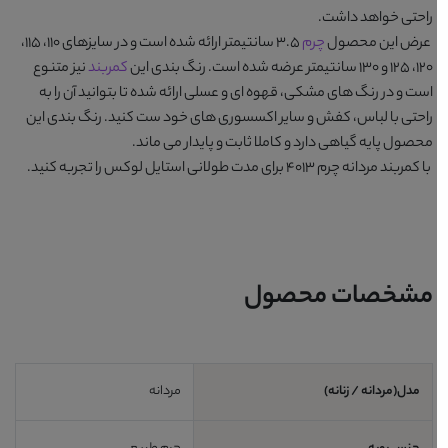
راحتی خواهد داشت.
عرض این محصول
چرم
3.5 سانتیمتر ارائه شده است و در سایزهای 110، 115،
120، 125 و 130 سانتیمتر عرضه شده است. رنگ بندی این
کمربند
نیز متنوع
است و در رنگ های
مشکی، قهوه ای و عسلی
ارائه شده تا بتوانید آن را به
راحتی با لباس، کفش و سایر اکسسوری های خود ست کنید. رنگ بندی این
محصول پایه گیاهی دارد و کاملا ثابت و پایدار می ماند.
با
کمربند مردانه چرم 4013
برای مدت طولانی استایل لوکس را تجربه کنید.
مشخصات محصول
مدل(مردانه / زنانه)
مردانه