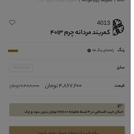
خانه
|
کمربند چرم مردانه
|
کمربند مردانه چرم 4013
4013
کمربند مردانه چرم 4013
رنگ
راهنمای رنگ ها
سایز
FREE SIZE
4,867,200 تومان
قیمت
7,488,000 تومان
امکان خرید اقساطی در 4 قسط ماهیانه 1216800 تومان بدون سود و چک
برای خرید ابتدا وارد حساب خود شوید.