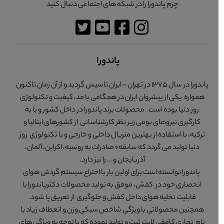
چرم پاندورا را در شبکه های اجتماعی دنبال کنید
پاندورا
پاندورا در سال 1375 در تهران - ایران تاسیس گردید و از آن زمان تاکنون
همواره یکی از پیشروان ایران در همگامی با مد، کیفیت و تکنولوژی
روز دنیا بوده است. محصولات برند پاندورا در داخل کشور و با به
کارگیری نیروهای بومی زیر نظر کارشناسانی از کشورهای ایتالیا و
ترکیه، با استفاده از بهترین متریال داخلی و خارجی و با تکنولوژی روز
دنیا تولید می گردد که سابقهء صادرات به روسیه، اکراین، آلمان،
آذربایجان و... را نیز دارد.
پاندورا توانسته است برای اولین بار با اختراع سیستم گردش هوای
انحصاری خود در کفش، موفق به تولید محصولات دکترپاندورا با
قابلیت تخلیه هوای داخل کفش و جلوگیری از تعریق پا شود.
همچنین محصولاتی با ویژگی شاخص سبکی وزن و انعطاف زیاد با
نام تجاری کامفی لایت ثبت و تولید نموده که با توجه به ویژگی های