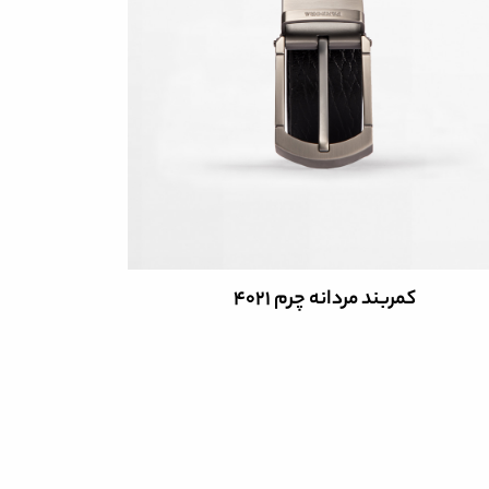
کمربند مردانه چرم 4021
ک