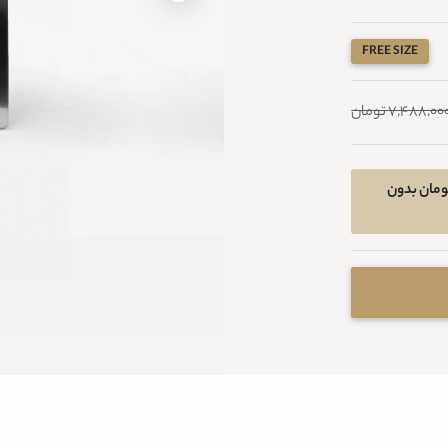
FREE SIZE
7,488,00 تومان
خرید اقساطی در 4 قسط ماهیانه 1216800 تومان بدون