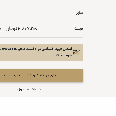
سایز
4,867,200 تومان
قیمت
0
امکان 
سود و چک
برای خرید ابتدا وارد حساب خود شوید.
جزئیات محصول