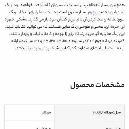
همچنین بسیار انعطاف پذیر است و با بستن آن کاملا راحت خواهید بود. رنگ
بندی این محصول
چرم
بسیار متنوع است و دست شما را برای انتخاب رنگ
مورد علاقه و ست کردن آن با لباس و کفش خود باز می گذارد.
مشکی، قهوه
ای، سرمه ای، عسلی و طوسی
رنگ هایی هستند که می توانید انتخاب کنید.
این رنگ ها پایه گیاهی دارند تا آلرژی زا نبوده و کاملا با ثبات و پایدار باشند.
کمربند مردانه چرم 4019
در سایزهای 110، 115، 120، 125 و 130 سانتیمتر ارائه
شده است تا سایزهای متفاوت کمر آقایان شیک پوش را پوشش دهد.
مشخصات محصول
مدل(مردانه / زنانه)
مردانه