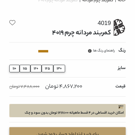
خانه
|
کمربند چرم مردانه
|
کمربند مردانه چرم 4019
4019
کمربند مردانه چرم 4019
رنگ
راهنمای رنگ ها
سایز
110
115
120
125
130
4,867,200 تومان
قیمت
7,488,000 تومان
امکان خرید اقساطی در 4 قسط ماهیانه 1216800 تومان بدون سود و چک
برای خرید ابتدا وارد حساب خود شوید.