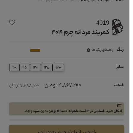
خانه
|
کمربند چرم مردانه
|
کمربند مردانه چرم 4019
4019
کمربند مردانه چرم 4019
رنگ
راهنمای رنگ ها
سایز
110
115
120
125
130
4,867,200 تومان
قیمت
7,488,000 تومان
امکان خرید اقساطی در 4 قسط ماهیانه 1216800 تومان بدون سود و چک
برای خرید ابتدا وارد حساب خود شوید.