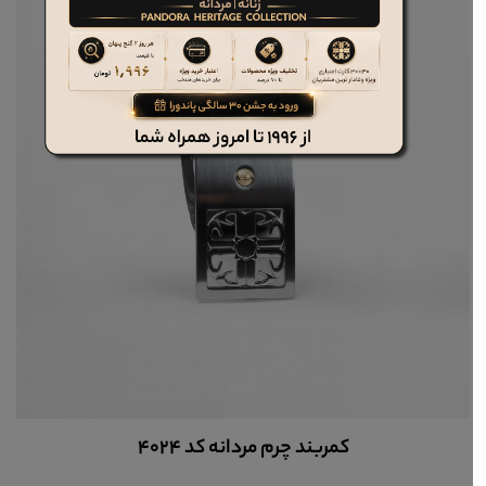
کمربند چرم مردانه کد 4024