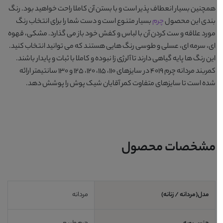
همچنین بسیار انعطاف پذیر است و با بستن آن کاملا راحت خواهید بود. رنگ
بندی این محصول
چرم
بسیار متنوع است و دست شما را برای انتخاب رنگ
مورد علاقه و ست کردن آن با لباس و کفش خود باز می گذارد.
مشکی، قهوه
ای، سرمه ای، عسلی و طوسی
رنگ هایی هستند که می توانید انتخاب کنید.
این رنگ ها پایه گیاهی دارند تا آلرژی زا نبوده و کاملا با ثبات و پایدار باشند.
کمربند مردانه چرم 4019
در سایزهای 110، 115، 120، 125 و 130 سانتیمتر ارائه
شده است تا سایزهای متفاوت کمر آقایان شیک پوش را پوشش دهد.
مشخصات محصول
مدل(مردانه / زنانه)
مردانه