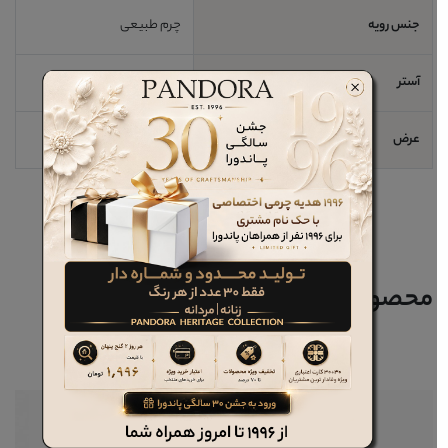
جنس رویه
چرم طبیعی
آستر
چرم طبیعی
عرض
3.5سانتیمتر
محصولات مرتبط