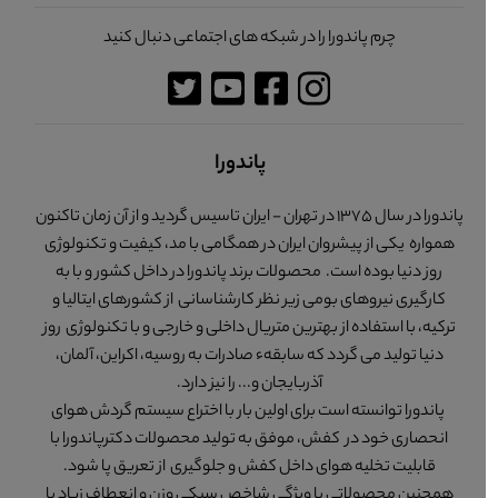
چرم پاندورا را در شبکه های اجتماعی دنبال کنید
پاندورا
پاندورا در سال 1375 در تهران - ایران تاسیس گردید و از آن زمان تاکنون
همواره یکی از پیشروان ایران در همگامی با مد، کیفیت و تکنولوژی
روز دنیا بوده است. محصولات برند پاندورا در داخل کشور و با به
کارگیری نیروهای بومی زیر نظر کارشناسانی از کشورهای ایتالیا و
ترکیه، با استفاده از بهترین متریال داخلی و خارجی و با تکنولوژی روز
دنیا تولید می گردد که سابقهء صادرات به روسیه، اکراین، آلمان،
آذربایجان و... را نیز دارد.
پاندورا توانسته است برای اولین بار با اختراع سیستم گردش هوای
انحصاری خود در کفش، موفق به تولید محصولات دکترپاندورا با
قابلیت تخلیه هوای داخل کفش و جلوگیری از تعریق پا شود.
همچنین محصولاتی با ویژگی شاخص سبکی وزن و انعطاف زیاد با