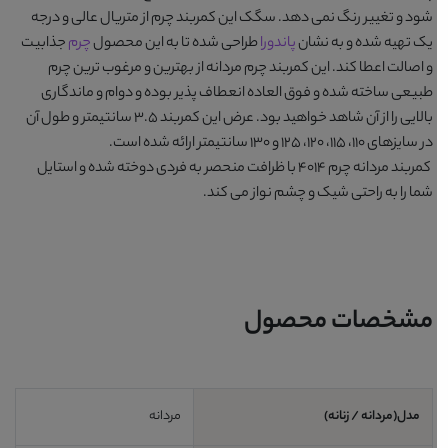
شود و تغییر رنگ نمی دهد. سگک این کمربند چرم از متریال عالی و درجه
یک تهیه شده و به نشان
پاندورا
طراحی شده تا به این محصول
چرم
جذابیت
و اصالت اعطا کند. این
کمربند چرم مردانه
از بهترین و مرغوب ترین چرم
طبیعی ساخته شده و فوق العاده انعطاف پذیر بوده و دوام و ماندگاری
بالایی را از آن شاهد خواهید بود. عرض این کمربند 3.5 سانتیمتر و طول آن
در سایزهای 110، 115، 120، 125 و 130 سانتیمتر ارائه شده است.
کمربند مردانه چرم 4014
با ظرافت منحصر به فردی دوخته شده و استایل
شما را به راحتی شیک و چشم نواز می کند.
مشخصات محصول
مدل(مردانه / زنانه)
مردانه