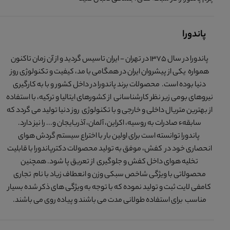
پاندورا
پاندورا در سال 1375 در تهران - ایران تاسیس گردید و از آن زمان تاکنون
همواره یکی از پیشروان ایران در همگامی با مد، کیفیت و تکنولوژی روز
دنیا بوده است. محصولات برند پاندورا در داخل کشور و با به کارگیری
نیروهای بومی زیر نظر کارشناسانی از کشورهای ایتالیا و ترکیه، با استفاده
از بهترین متریال داخلی و خارجی و با تکنولوژی روز دنیا تولید می گردد که
سابقهء صادرات به روسیه، اکراین، آلمان، آذربایجان و... را نیز دارد.
پاندورا توانسته است برای اولین بار با اختراع سیستم گردش هوای
انحصاری خود در کفش، موفق به تولید محصولات دکترپاندورا با قابلیت
تخلیه هوای داخل کفش و جلوگیری از تعریق پا شود. همچنین
محصولاتی با ویژگی شاخص سبکی وزن و انعطاف زیاد با نام تجاری
کامفی لایت ثبت و تولید نموده که با توجه به ویژگی های ذکر شده بسیار
مناسب برای استفاده طولانی مدت می باشند و پیاده روی می باشند.