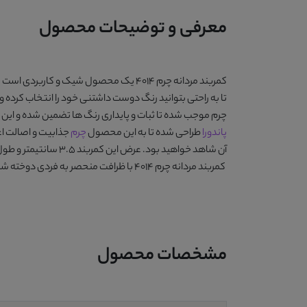
معرفی و توضیحات محصول
کمربند مردانه چرم 4014
یک محصول شیک و کاربردی است که 
تا به راحتی بتوانید رنگ دوست داشتنی خود را انتخاب کرده 
چرم موجب شده تا ثبات و پایداری رنگ ها تضمین شده و این
پاندورا
طراحی شده تا به این محصول
چرم
جذابیت و اصالت اع
آن شاهد خواهید بود. عرض این کمربند 3.5 سانتیمتر و طول آن در سایزهای 110، 115، 120، 125 و 130 سانتیمتر ارائه شده است.
کمربند مردانه چرم 4014
با ظرافت منحصر به فردی دوخته شده
مشخصات محصول