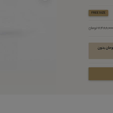
FREE SIZE
7,488,00 تومان
خرید اقساطی در 4 قسط ماهیانه 1216800 تومان بدون