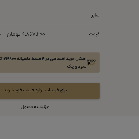
سایز
4,867,200 تومان
قیمت
0
امکان 
سود و چک
برای خرید ابتدا وارد حساب خود شوید.
جزئیات محصول