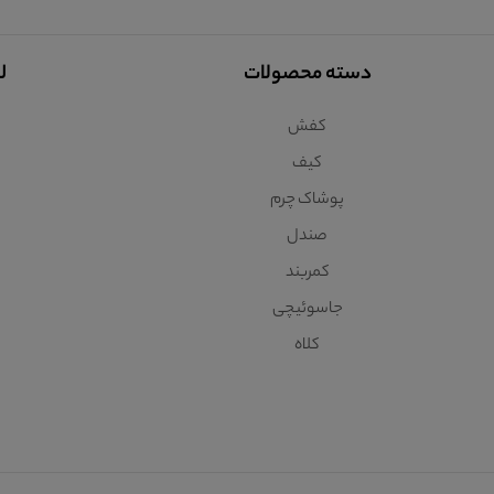
دسته محصولات
ل
کفش
کیف
پوشاک چرم
صندل
کمربند
جاسوئیچی
کلاه