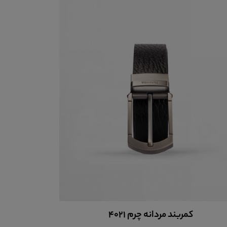
کمربند مردانه چرم 4021
ک