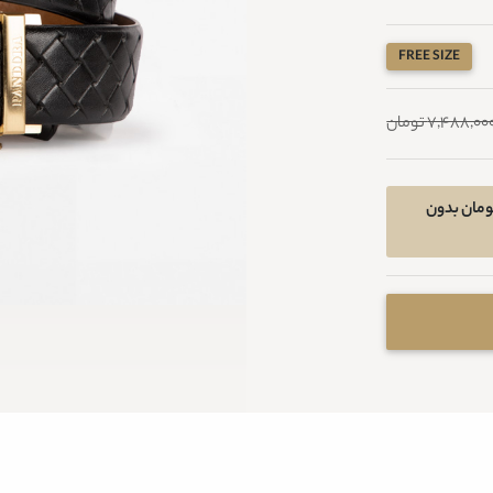
FREE SIZE
7,488,00 تومان
خرید اقساطی در 4 قسط ماهیانه 1216800 تومان بدون