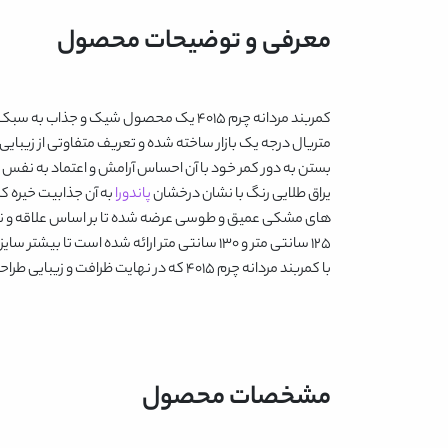
معرفی و توضیحات محصول
کمربند مردانه چرم 4015
یک محصول شیک و جذاب به سبک اسپ
متریال درجه یک بازار ساخته شده و تعریف متفاوتی از زیبای
بستن به دور کمر خود با آن احساس آرامش و اعتماد به نفس 
یراق طلایی رنگ با نشان درخشان
پاندورا
به آن جذابیت خیره 
های
مشکی عمیق و طوسی
عرضه شده تا بر اساس علاقه و ن
125 سانتی متر و 130 سانتی متر ارائه شده است تا بیشتر سایز کمرهای مردان را پوشش دهد.
با
کمربند مردانه چرم 4015
که در نهایت ظرافت و زیبایی طراح
مشخصات محصول