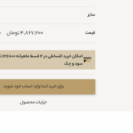
سایز
4,867,200 تومان
قیمت
0
امکان 
سود و چک
برای خرید ابتدا وارد حساب خود شوید.
جزئیات محصول