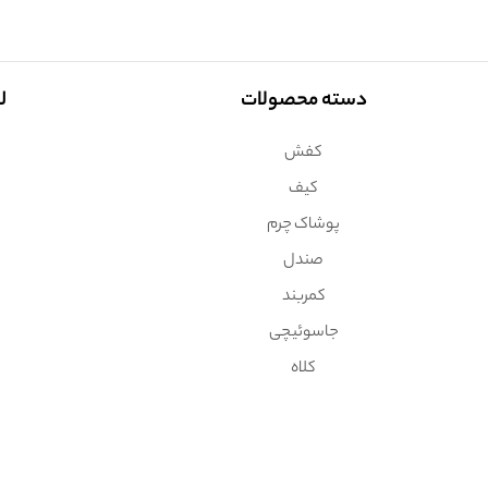
دسته محصولات
ل
کفش
کیف
پوشاک چرم
صندل
کمربند
جاسوئیچی
کلاه