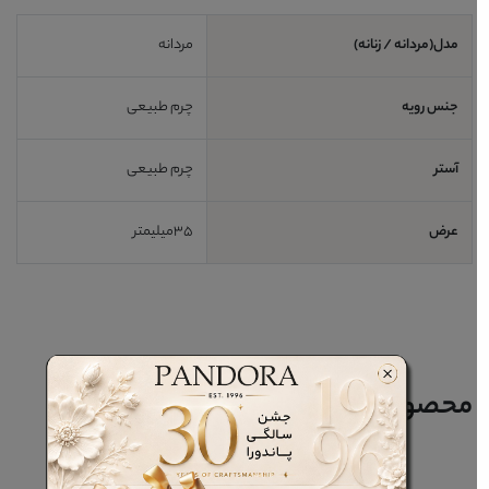
مدل(مردانه / زنانه)
مردانه
جنس رویه
چرم طبیعی
آستر
چرم طبیعی
عرض
35میلیمتر
محصولات مرتبط