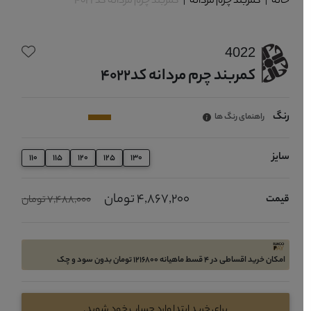
خانه
|
کمربند چرم مردانه
|
کمربند چرم مردانه کد4022
4022
کمربند چرم مردانه کد4022
رنگ
راهنمای رنگ ها
سایز
110
115
120
125
130
4,867,200 تومان
قیمت
7,488,000 تومان
امکان خرید اقساطی در 4 قسط ماهیانه 1216800 تومان بدون سود و چک
برای خرید ابتدا وارد حساب خود شوید.