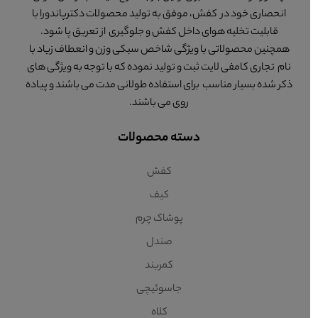
انحصاری خود در کفش، موفق به تولید محصولات دکترپاندورا با
قابلیت تخلیه هوای داخل کفش و جلوگیری از تعریق پا شود.
همچنین محصولاتی با ویژگی شاخص سبکی وزن و انعطاف زیاد با
نام تجاری کامفی لایت ثبت و تولید نموده که با توجه به ویژگی های
ذکر شده بسیار مناسب برای استفاده طولانی مدت می باشند و پیاده
روی می باشند.
دسته محصولات
کفش
کیف
پوشاک چرم
صندل
کمربند
جاسوئیچی
کلاه