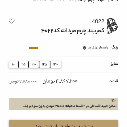
خانه
|
کمربند چرم مردانه
|
کمربند چرم مردانه کد4022
4022
کمربند چرم مردانه کد4022
رنگ
راهنمای رنگ ها
سایز
110
115
120
125
130
4,867,200 تومان
قیمت
7,488,000 تومان
امکان خرید اقساطی در 4 قسط ماهیانه 1216800 تومان بدون سود و چک
برای خرید ابتدا وارد حساب خود شوید.