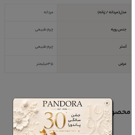
مدل(مردانه / زنانه)
مردانه
جنس رویه
چرم طبیعی
آستر
چرم طبیعی
عرض
35میلیمتر
محصولات مرتبط