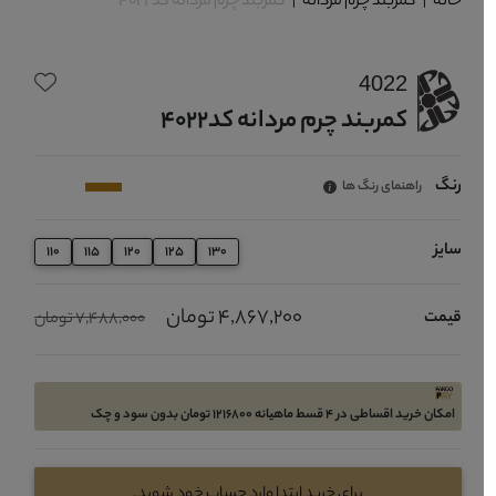
خانه
|
کمربند چرم مردانه
|
کمربند چرم مردانه کد4022
4022
کمربند چرم مردانه کد4022
رنگ
راهنمای رنگ ها
سایز
110
115
120
125
130
4,867,200 تومان
قیمت
7,488,000 تومان
امکان خرید اقساطی در 4 قسط ماهیانه 1216800 تومان بدون سود و چک
برای خرید ابتدا وارد حساب خود شوید.