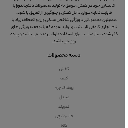
انحصاری خود در کفش، موفق به تولید محصولات دکترپاندورا با
قابلیت تخلیه هوای داخل کفش و جلوگیری از تعریق پا شود.
همچنین محصولاتی با ویژگی شاخص سبکی وزن و انعطاف زیاد با
نام تجاری کامفی لایت ثبت و تولید نموده که با توجه به ویژگی های
ذکر شده بسیار مناسب برای استفاده طولانی مدت می باشند و پیاده
روی می باشند.
دسته محصولات
کفش
کیف
پوشاک چرم
صندل
کمربند
جاسوئیچی
کلاه