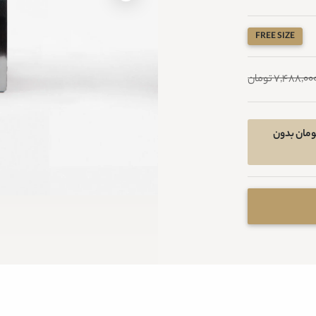
FREE SIZE
7,488,00 تومان
خرید اقساطی در 4 قسط ماهیانه 1216800 تومان بدون