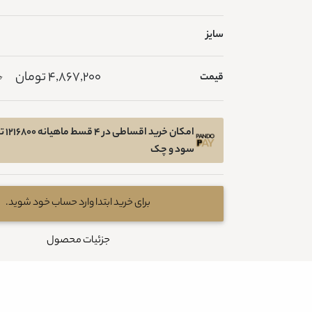
سایز
4,867,200 تومان
قیمت
0
امکان 
سود و چک
برای خرید ابتدا وارد حساب خود شوید.
جزئیات محصول