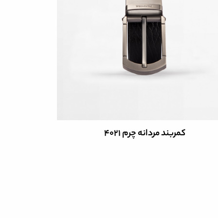
کمربند مردانه چرم 4021
ک