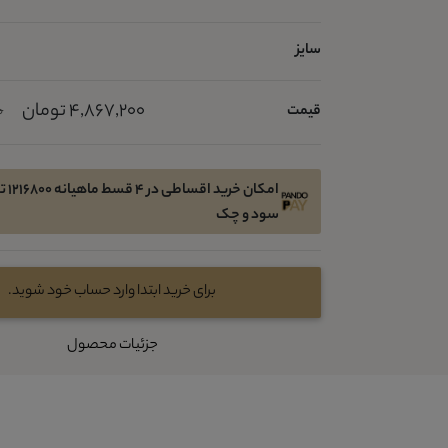
سایز
4,867,200 تومان
قیمت
0
امکان 
سود و چک
برای خرید ابتدا وارد حساب خود شوید.
جزئیات محصول