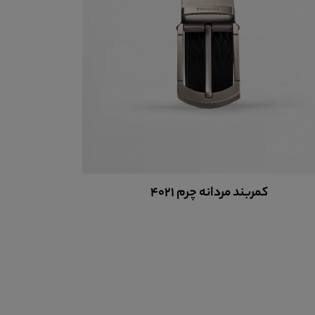
کمربند مردانه چرم 4021
ک