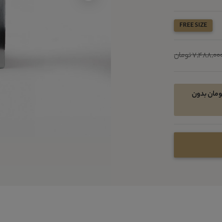
FREE SIZE
7,488,00 تومان
خرید اقساطی در 4 قسط ماهیانه 1216800 تومان بدون