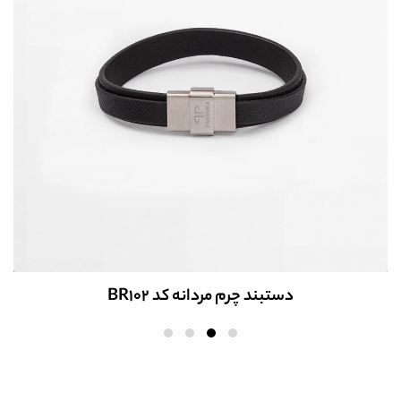
دستبند چرم مردانه کد BR105