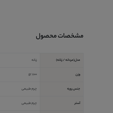
مشخصات محصول
مدل(مردانه / زنانه)
زنانه
وزن
800 gr
جنس رویه
چرم طبیعی
آستر
چرم طبیعی