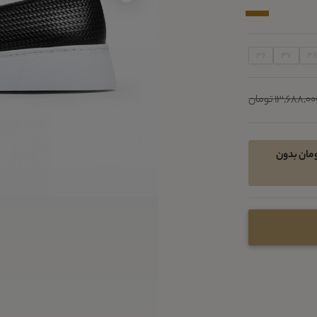
36
37
3
13,688,0 تومان
د اقساطی در 4 قسط ماهیانه 1711000 تومان بدون