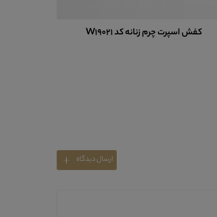
کفش اسپرت چرم زنانه کد W19021
کفش چرم 
ارسال دیدگاه