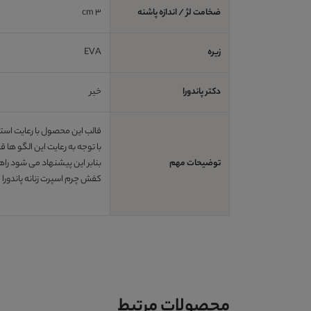
ضخامت لژ / اندازه پاشنه
3 cm
زیره
EVA
دکتر پاندورا
خیر
قالب این محصول با رعایت است
با توجه به رعایت این الگو ها
توضیحات مهم
بنابر این پیشنهاد می شود راه
کفش چرم اسپرت زنانه پاندورا
محصولات مرتبط