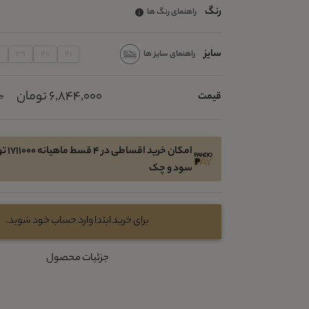
رنگ
راهنمای رنگ ها
سایز
راهنمای سایز ها
8
39
40
41
6,844,000 تومان
قیمت
00
امکان خری
سود و چک
برای خرید ابتدا وارد حساب خود شوید.
جزئیات محصول