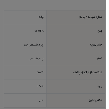
مدل(مردانه / زنانه)
زنانه
وزن
548 gr
جنس رویه
چرم طبیعی جیر
آستر
چرم طبیعی
ضخامت لژ / اندازه پاشنه
3 cm
زیره
EVA
دکتر پاندورا
خیر