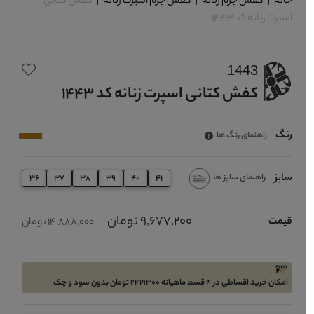
خانه
|
کفش چرم زنانه
|
کفش چرم اسپرت زنانه
|
کفش کتانی
اسپرت زنانه کد 1443
1443
کفش کتانی اسپرت زنانه کد 1443
رنگ
راهنمای رنگ ها
سایز
راهنمای سایز ها
36
37
38
39
40
41
9,677,200 تومان
قیمت
14,888,000 تومان
امکان خرید اقساطی در 4 قسط ماهیانه 2419300 تومان بدون سود و چک