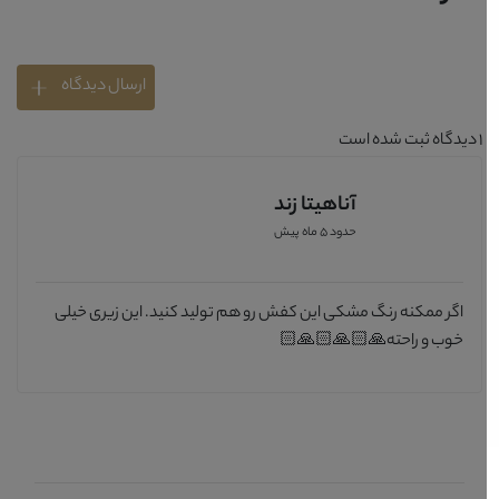
ارسال دیدگاه
1
دیدگاه ثبت شده است
آناهیتا زند
حدود 5 ماه پیش
اگر ممکنه رنگ مشکی این کفش رو هم تولید کنید. این زیری خیلی
خوب و راحته🙏🏻🙏🏻🙏🏻