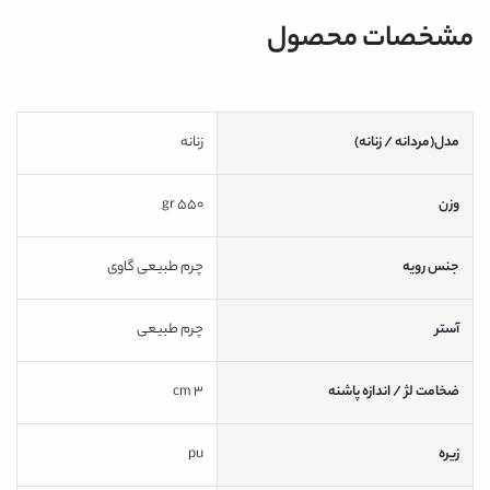
مشخصات محصول
مدل(مردانه / زنانه)
زنانه
وزن
550 gr
جنس رویه
چرم طبیعی گاوی
آستر
چرم طبیعی
ضخامت لژ / اندازه پاشنه
3 cm
زیره
pu