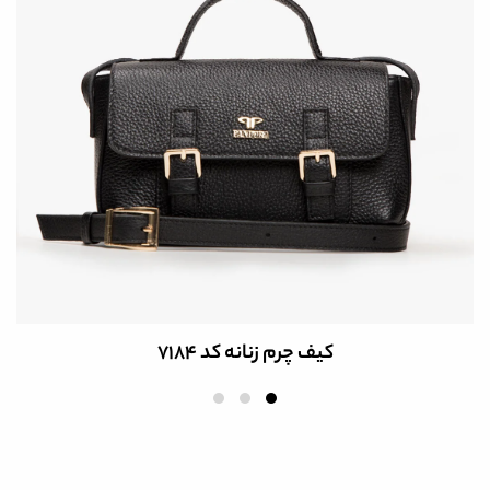
کیف چرم زنانه کد 7184