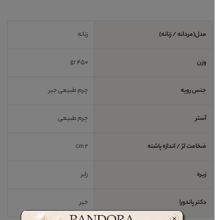
مدل(مردانه / زنانه)
زنانه
وزن
450 gr
جنس رویه
چرم طبیعی جیر
آستر
چرم طبیعی
ضخامت لژ / اندازه پاشنه
2 cm
زیره
رابر
دکتر پاندورا
خیر