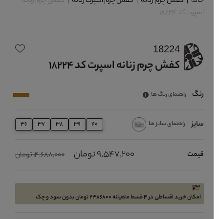
خانه
|
کفش چرم زنانه
|
کفش چرم اسپرت زنانه
|
کفش چرم زنانه
اسپرت کد 18224
18224
کفش چرم زنانه اسپرت کد 18224
رنگ
راهنمای رنگ ها
سایز
راهنمای سایز ها
36
37
38
39
40
9,547,200 تومان
قیمت
14,688,000 تومان
امکان خرید اقساطی در 4 قسط ماهیانه 2386800 تومان بدون سود و چک