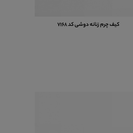
کت چرم اسپرت زنانه پاندورا کد PCW511
کیف 