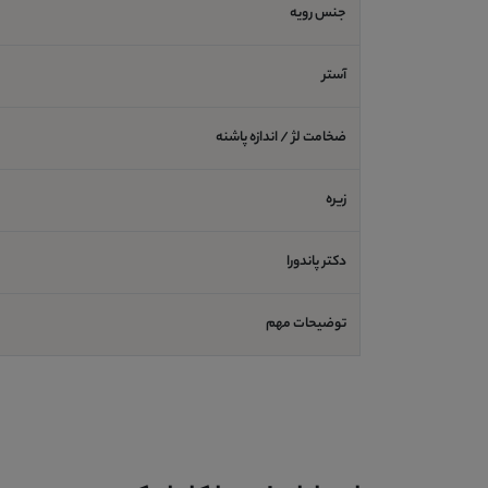
جنس رویه
آستر
ضخامت لژ / اندازه پاشنه
زیره
دکتر پاندورا
توضیحات مهم