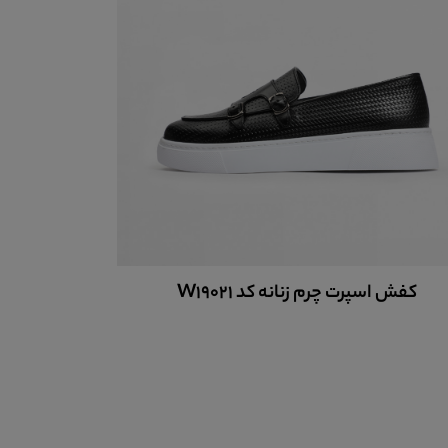
کفش چرم زنانه اسپرت کد W17902
کفش