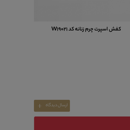
کفش اسپرت چرم زنانه کد W19021
کفش چرم 
ارسال دیدگاه