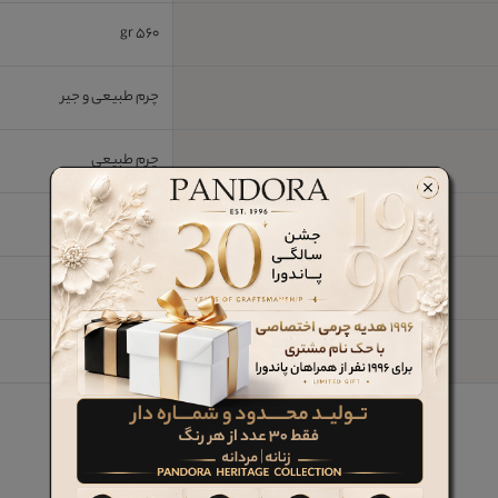
560 gr
چرم طبیعی و جیر
چرم طبیعی
4 cm
TPU
بله