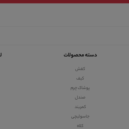
دسته محصولات
ل
کفش
کیف
پوشاک چرم
صندل
کمربند
جاسوئیچی
کلاه