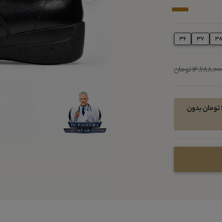
36
37
3
14,688,0 تومان
امکان خرید اقساطی در 4 قسط ماهیانه 2386800 تومان بدون