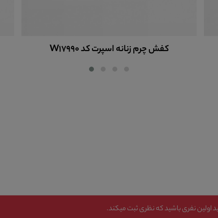
کفش چرم زنانه اسپرت کد W17990
 اولین نفری باشید که نظری ثبت میکند.