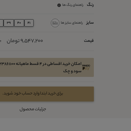
رنگ
راهنمای رنگ ها
سایز
راهنمای سایز ها
8
39
40
41
9,547,200 تومان
قیمت
00
سود و چک
برای خرید ابتدا وارد حساب خود شوید.
جزئیات محصول