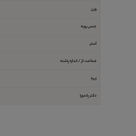
وزن
جنس رویه
آستر
ضخامت لژ / اندازه پاشنه
زیره
دکتر پاندورا