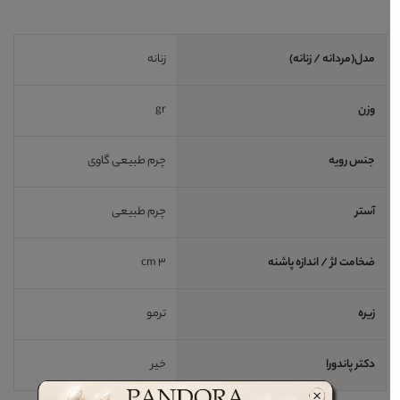
مدل(مردانه / زنانه)
زنانه
وزن
gr
جنس رویه
چرم طبیعی گاوی
آستر
چرم طبیعی
ضخامت لژ / اندازه پاشنه
3 cm
زیره
ترمو
دکتر پاندورا
خیر