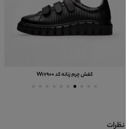
کفش چرم زنانه کد W17896
نظرات