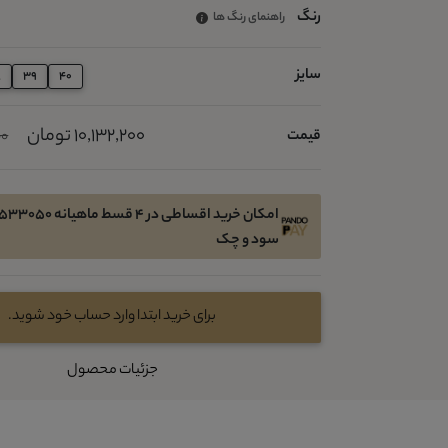
رنگ
راهنمای رنگ ها
سایز
8
39
40
10,132,200 تومان
قیمت
00
سود و چک
برای خرید ابتدا وارد حساب خود شوید.
جزئیات محصول