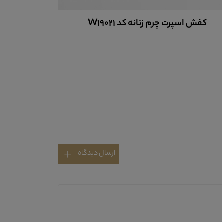
کفش اسپرت چرم زنانه کد W19021
کفش چرم 
ارسال دیدگاه