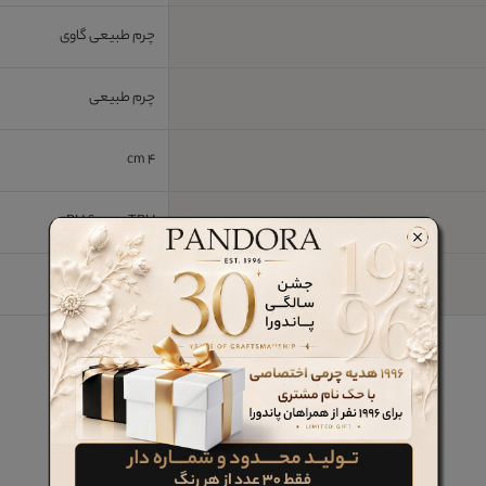
چرم طبیعی گاوی
چرم طبیعی
4 cm
PU &amp; TPU
خیر