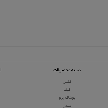
دسته محصولات
ل
کفش
کیف
پوشاک چرم
صندل