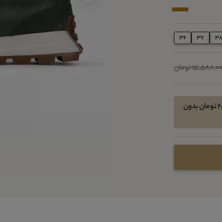
36
37
3
15,588,0 تومان
امکان خرید اقساطی در 4 قسط ماهیانه 2533050 تومان بدون