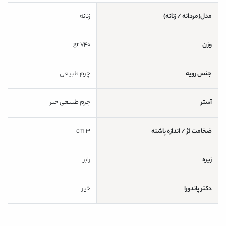
مدل(مردانه / زنانه)
زنانه
وزن
740 gr
جنس رویه
چرم طبیعی
آستر
چرم طبیعی جیر
ضخامت لژ / اندازه پاشنه
3 cm
زیره
رابر
دکتر پاندورا
خیر